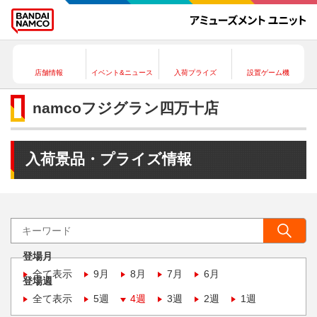
店舗情報
イベント&ニュース
入荷プライズ
設置ゲーム機
namcoフジグラン四万十店
入荷景品・プライズ情報
登場月
全て表示
9月
8月
7月
6月
登場週
全て表示
5週
4週
3週
2週
1週