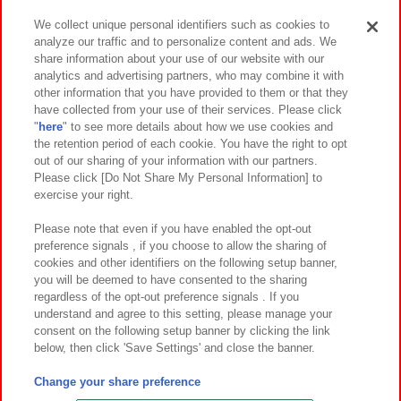
We collect unique personal identifiers such as cookies to
analyze our traffic and to personalize content and ads. We
イベント・キャンペーン
share information about your use of our website with our
analytics and advertising partners, who may combine it with
other information that you have provided to them or that they
have collected from your use of their services. Please click
"
here
" to see more details about how we use cookies and
関連会社
サステナビリティ
サイトポリシー
the retention period of each cookie. You have the right to opt
out of our sharing of your information with our partners.
プライバシーポリシー
ウェブアクセシビリティ方針と検証結果
Please click [Do Not Share My Personal Information] to
exercise your right.
お取引先さまとともに
食品のご提供について
カスタマーハラスメント対応方針
よくあるご質問・お問い合わせ
Please note that even if you have enabled the opt-out
preference signals , if you choose to allow the sharing of
cookies and other identifiers on the following setup banner,
you will be deemed to have consented to the sharing
regardless of the opt-out preference signals . If you
understand and agree to this setting, please manage your
consent on the following setup banner by clicking the link
below, then click 'Save Settings' and close the banner.
©Bandai Namco Amusement Inc.
©Bandai Namco Amusement Lab Inc.
Change your share preference
©Bandai Namco Experience Inc.