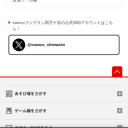
namcoフジグラン四万十店の公式SNSアカウントはこち
ら！
@namco_shimanto
先
あそび場をさがす
ゲーム機をさがす
スマホ・PCであそぶ