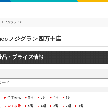
店
入荷プライズ
mcoフジグラン四万十店
景品・プライズ情報
月
全て表示
9月
8月
7月
6月
週
全て表示
5週
4週
3週
2週
1週