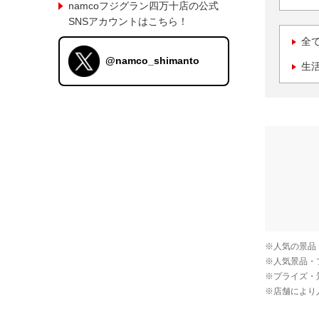
namcoフジグラン四万十店の公式
SNSアカウントはこちら！
全
@namco_shimanto
生