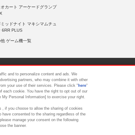
リオカート アーケードグランプ
X
岸ミッドナイト マキシマムチュ
 6RR PLUS
の他 ゲーム機一覧
サイトポリシー
プライバシーポリシー
ウェブアクセシビリティ方
raffic and to personalize content and ads. We
advertising partners, who may combine it with other
rom your use of their services. Please click "
here
"
供について
カスタマーハラスメント対応方針
よくあるご質問・
f each cookie. You have the right to opt out of our
e My Personal Information] to exercise your right.
 , if you choose to allow the sharing of cookies
to have consented to the sharing regardless of the
, please manage your consent on the following
lose the banner.
ndai Namco Amusement Lab Inc.
©Bandai Namco Experience Inc.
©HANAY