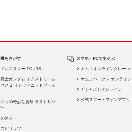
ム機をさがす
スマホ・PCであそぶ
ドルマスター TOURS
ナムコオンラインクレーン
動戦士ガンダム エクストリーム
ナムコパークス オンライ
ーサス２ インフィニットブース
ガシャポンオンライン
公式スマートフォンアプリ
ョジョの奇妙な冒険 ラストサバ
バー
鼓の達人
りスピリッツ