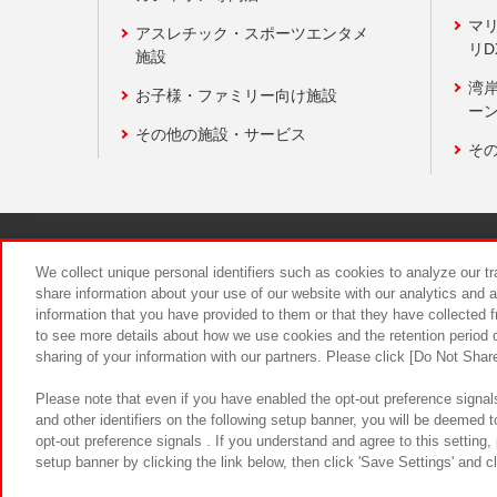
マ
アスレチック・スポーツエンタメ
リD
施設
湾
お子様・ファミリー向け施設
ーン
その他の施設・サービス
そ
関連会社
サステナビリティ
We collect unique personal identifiers such as cookies to analyze our t
share information about your use of our website with our analytics and 
information that you have provided to them or that they have collected f
食品のご提
to see more details about how we use cookies and the retention period o
sharing of your information with our partners. Please click [Do Not Shar
Please note that even if you have enabled the opt-out preference signals
and other identifiers on the following setup banner, you will be deemed 
opt-out preference signals . If you understand and agree to this setting
setup banner by clicking the link below, then click 'Save Settings' and c
©Bandai Namco Amusement Inc.
©Ba