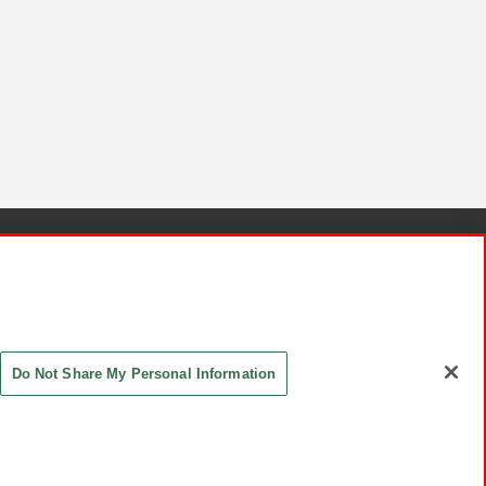
針と検証結果
お取引先さまとともに
お問い合わせ
Do Not Share My Personal Information
ASHIKI Co., Ltd. All Rights Reserved.