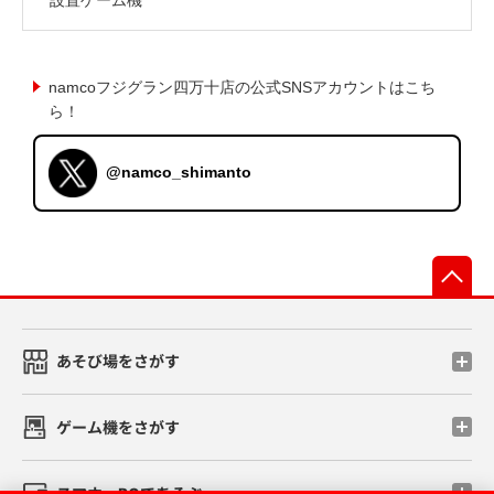
namcoフジグラン四万十店の公式SNSアカウントはこち
ら！
@namco_shimanto
先
あそび場をさがす
ゲーム機をさがす
スマホ・PCであそぶ