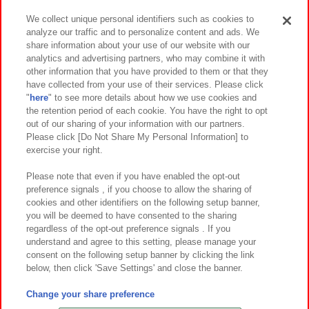
We collect unique personal identifiers such as cookies to
analyze our traffic and to personalize content and ads. We
イベント・キャンペーン
share information about your use of our website with our
analytics and advertising partners, who may combine it with
other information that you have provided to them or that they
have collected from your use of their services. Please click
"
here
" to see more details about how we use cookies and
関連会社
サステナビリティ
サイトポリシー
the retention period of each cookie. You have the right to opt
out of our sharing of your information with our partners.
プライバシーポリシー
ウェブアクセシビリティ方針と検証結果
Please click [Do Not Share My Personal Information] to
exercise your right.
お取引先さまとともに
食品のご提供について
カスタマーハラスメント対応方針
よくあるご質問・お問い合わせ
Please note that even if you have enabled the opt-out
preference signals , if you choose to allow the sharing of
cookies and other identifiers on the following setup banner,
you will be deemed to have consented to the sharing
regardless of the opt-out preference signals . If you
understand and agree to this setting, please manage your
consent on the following setup banner by clicking the link
below, then click 'Save Settings' and close the banner.
©Bandai Namco Amusement Inc.
©Bandai Namco Amusement Lab Inc.
Change your share preference
©Bandai Namco Experience Inc.