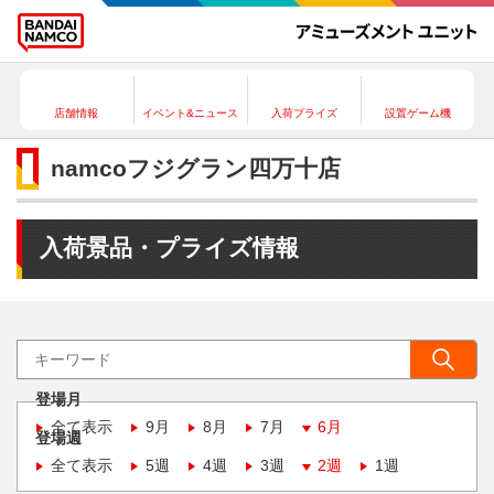
店舗情報
イベント&ニュース
入荷プライズ
設置ゲーム機
namcoフジグラン四万十店
入荷景品・プライズ情報
登場月
全て表示
9月
8月
7月
6月
登場週
全て表示
5週
4週
3週
2週
1週