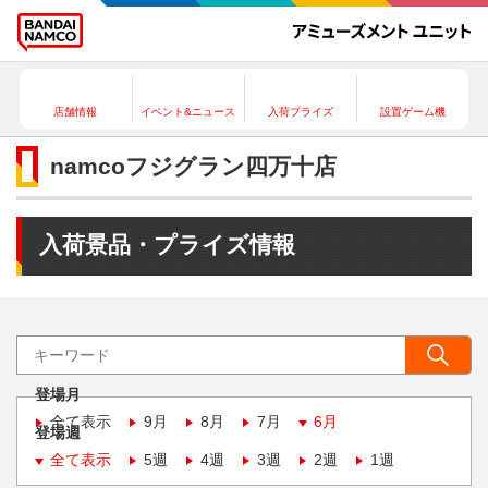
店舗情報
イベント&ニュース
入荷プライズ
設置ゲーム機
namcoフジグラン四万十店
入荷景品・プライズ情報
登場月
全て表示
9月
8月
7月
6月
登場週
全て表示
5週
4週
3週
2週
1週