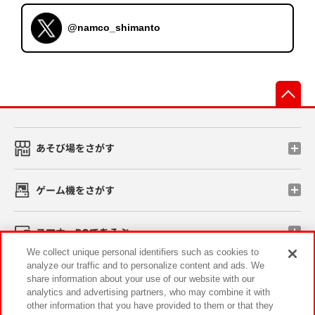
@namco_shimanto
先
あそび場をさがす
ゲーム機をさがす
スマホ・PCであそぶ
We collect unique personal identifiers such as cookies to
analyze our traffic and to personalize content and ads. We
イベント・キャンペーン
share information about your use of our website with our
analytics and advertising partners, who may combine it with
other information that you have provided to them or that they