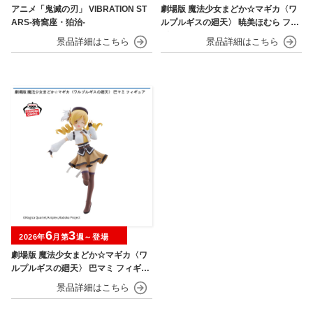
アニメ「鬼滅の刃」 VIBRATION ST
劇場版 魔法少女まどか☆マギカ〈ワ
ARS-猗窩座・狛治-
ルプルギスの廻天〉 暁美ほむら フィ
ギュア
6
3
2026年
月第
週～登場
劇場版 魔法少女まどか☆マギカ〈ワ
ルプルギスの廻天〉 巴マミ フィギュ
ア