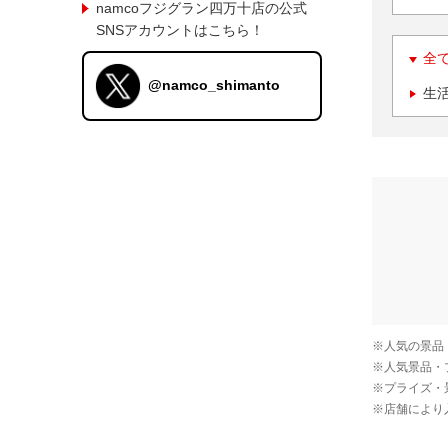
namcoフジグラン四万十店の公式
SNSアカウントはこちら！
全
@namco_shimanto
生