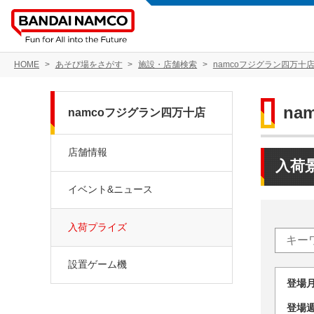
HOME
あそび場をさがす
施設・店舗検索
namcoフジグラン四万十
na
namcoフジグラン四万十店
店舗情報
入荷
イベント&ニュース
入荷プライズ
設置ゲーム機
登場
登場