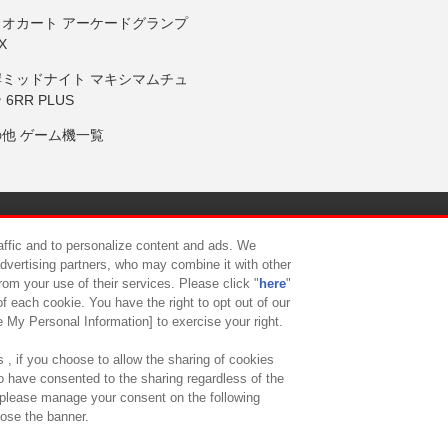
リオカート アーケードグランプ
X
岸ミッドナイト マキシマムチュ
 6RR PLUS
の他 ゲーム機一覧
サイトポリシー
プライバシーポリシー
ウェブアクセシビリティ方
raffic and to personalize content and ads. We
advertising partners, who may combine it with other
rom your use of their services. Please click "
here
"
供について
カスタマーハラスメント対応方針
よくあるご質問・
f each cookie. You have the right to opt out of our
e My Personal Information] to exercise your right.
 , if you choose to allow the sharing of cookies
to have consented to the sharing regardless of the
, please manage your consent on the following
lose the banner.
ndai Namco Amusement Lab Inc.
©Bandai Namco Experience Inc.
©HANAY