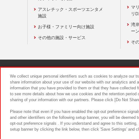
マ
アスレチック・スポーツエンタメ
リD
施設
湾
お子様・ファミリー向け施設
ーン
その他の施設・サービス
そ
関連会社
サステナビリティ
We collect unique personal identifiers such as cookies to analyze our t
share information about your use of our website with our analytics and 
information that you have provided to them or that they have collected f
食品のご提
to see more details about how we use cookies and the retention period o
sharing of your information with our partners. Please click [Do Not Shar
Please note that even if you have enabled the opt-out preference signals
and other identifiers on the following setup banner, you will be deemed 
opt-out preference signals . If you understand and agree to this setting
setup banner by clicking the link below, then click 'Save Settings' and c
©Bandai Namco Amusement Inc.
©Ba