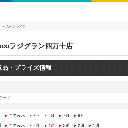
店
入荷プライズ
mcoフジグラン四万十店
景品・プライズ情報
月
全て表示
9月
8月
7月
6月
週
全て表示
5週
4週
3週
2週
1週