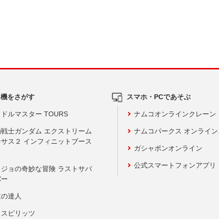
ム機をさがす
スマホ・PCであそぶ
ドルマスター TOURS
ナムコオンラインクレーン
動戦士ガンダム エクストリーム
ナムコパークス オンライ
ーサス２ インフィニットブース
ガシャポンオンライン
公式スマートフォンアプリ
ョジョの奇妙な冒険 ラストサバ
バー
鼓の達人
りスピリッツ