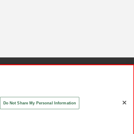
針と検証結果
お取引先さまとともに
お問い合わせ
Do Not Share My Personal Information
ASHIKI Co., Ltd. All Rights Reserved.