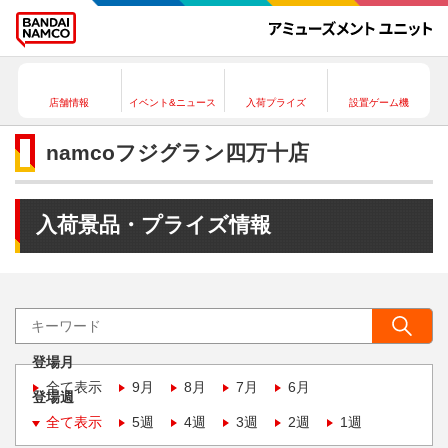
店舗情報
イベント&ニュース
入荷プライズ
設置ゲーム機
namcoフジグラン四万十店
入荷景品・プライズ情報
登場月
全て表示
9月
8月
7月
6月
登場週
全て表示
5週
4週
3週
2週
1週