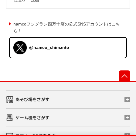
namcoフジグラン四万十店の公式SNSアカウントはこち
ら！
@namco_shimanto
先
あそび場をさがす
ゲーム機をさがす
スマホ・PCであそぶ