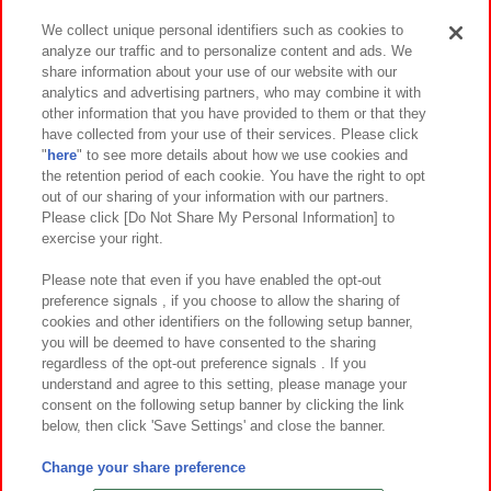
We collect unique personal identifiers such as cookies to
analyze our traffic and to personalize content and ads. We
イベント・キャンペーン
share information about your use of our website with our
analytics and advertising partners, who may combine it with
other information that you have provided to them or that they
have collected from your use of their services. Please click
"
here
" to see more details about how we use cookies and
関連会社
サステナビリティ
サイトポリシー
the retention period of each cookie. You have the right to opt
out of our sharing of your information with our partners.
プライバシーポリシー
ウェブアクセシビリティ方針と検証結果
Please click [Do Not Share My Personal Information] to
exercise your right.
お取引先さまとともに
食品のご提供について
カスタマーハラスメント対応方針
よくあるご質問・お問い合わせ
Please note that even if you have enabled the opt-out
preference signals , if you choose to allow the sharing of
cookies and other identifiers on the following setup banner,
you will be deemed to have consented to the sharing
regardless of the opt-out preference signals . If you
understand and agree to this setting, please manage your
consent on the following setup banner by clicking the link
below, then click 'Save Settings' and close the banner.
©Bandai Namco Amusement Inc.
©Bandai Namco Amusement Lab Inc.
Change your share preference
©Bandai Namco Experience Inc.