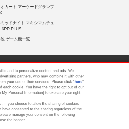
リオカート アーケードグランプ
X
岸ミッドナイト マキシマムチュ
 6RR PLUS
の他 ゲーム機一覧
サイトポリシー
プライバシーポリシー
ウェブアクセシビリティ方
raffic and to personalize content and ads. We
advertising partners, who may combine it with other
rom your use of their services. Please click "
here
"
供について
カスタマーハラスメント対応方針
よくあるご質問・
f each cookie. You have the right to opt out of our
e My Personal Information] to exercise your right.
 , if you choose to allow the sharing of cookies
to have consented to the sharing regardless of the
, please manage your consent on the following
lose the banner.
ndai Namco Amusement Lab Inc.
©Bandai Namco Experience Inc.
©HANAY