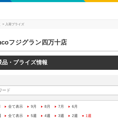
店
入荷プライズ
mcoフジグラン四万十店
景品・プライズ情報
月
全て表示
9月
8月
7月
6月
週
全て表示
5週
4週
3週
2週
1週