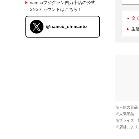
namcoフジグラン四万十店の公式
SNSアカウントはこちら！
全
@namco_shimanto
生