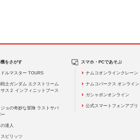
ム機をさがす
スマホ・PCであそぶ
ドルマスター TOURS
ナムコオンラインクレーン
動戦士ガンダム エクストリーム
ナムコパークス オンライ
ーサス２ インフィニットブース
ガシャポンオンライン
公式スマートフォンアプリ
ョジョの奇妙な冒険 ラストサバ
バー
鼓の達人
りスピリッツ