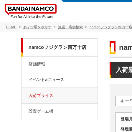
HOME
あそび場をさがす
施設・店舗検索
namcoフジグラン四万十
na
namcoフジグラン四万十店
店舗情報
入荷
イベント&ニュース
入荷プライズ
設置ゲーム機
登場
登場