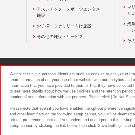
マ
アスレチック・スポーツエンタメ
リD
施設
湾
お子様・ファミリー向け施設
ーン
その他の施設・サービス
そ
関連会社
サステナビリティ
We collect unique personal identifiers such as cookies to analyze our t
share information about your use of our website with our analytics and 
information that you have provided to them or that they have collected f
食品のご提
to see more details about how we use cookies and the retention period o
sharing of your information with our partners. Please click [Do Not Shar
Please note that even if you have enabled the opt-out preference signals
and other identifiers on the following setup banner, you will be deemed 
opt-out preference signals . If you understand and agree to this setting
setup banner by clicking the link below, then click 'Save Settings' and c
©Bandai Namco Amusement Inc.
©Ba