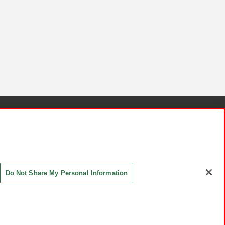
針と検証結果
お取引先さまとともに
お問い合わせ
Do Not Share My Personal Information
ASHIKI Co., Ltd. All Rights Reserved.