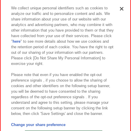
We collect unique personal identifiers such as cookies to
analyze our traffic and to personalize content and ads. We
イベント・キャンペーン
share information about your use of our website with our
analytics and advertising partners, who may combine it with
other information that you have provided to them or that they
have collected from your use of their services. Please click
"
here
" to see more details about how we use cookies and
関連会社
サステナビリティ
サイトポリシー
the retention period of each cookie. You have the right to opt
out of our sharing of your information with our partners.
プライバシーポリシー
ウェブアクセシビリティ方針と検証結果
Please click [Do Not Share My Personal Information] to
exercise your right.
お取引先さまとともに
食品のご提供について
カスタマーハラスメント対応方針
よくあるご質問・お問い合わせ
Please note that even if you have enabled the opt-out
preference signals , if you choose to allow the sharing of
cookies and other identifiers on the following setup banner,
you will be deemed to have consented to the sharing
regardless of the opt-out preference signals . If you
understand and agree to this setting, please manage your
consent on the following setup banner by clicking the link
below, then click 'Save Settings' and close the banner.
©Bandai Namco Amusement Inc.
©Bandai Namco Amusement Lab Inc.
Change your share preference
©Bandai Namco Experience Inc.