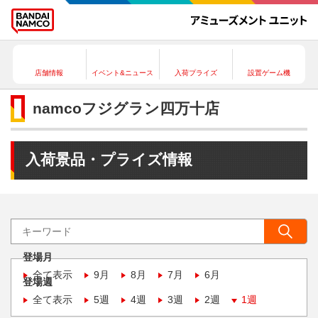
店舗情報
イベント&ニュース
入荷プライズ
設置ゲーム機
namcoフジグラン四万十店
入荷景品・プライズ情報
登場月
全て表示
9月
8月
7月
6月
登場週
全て表示
5週
4週
3週
2週
1週