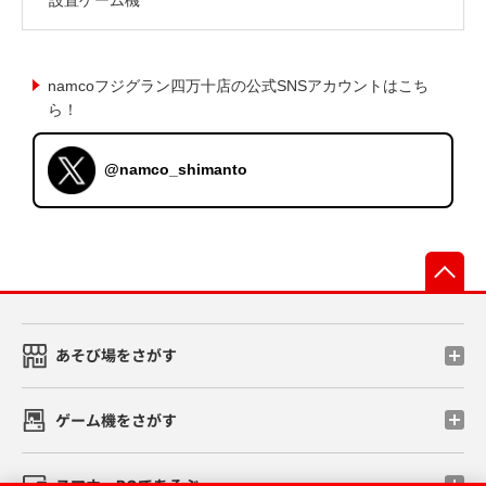
namcoフジグラン四万十店の公式SNSアカウントはこち
ら！
@namco_shimanto
先
あそび場をさがす
ゲーム機をさがす
スマホ・PCであそぶ