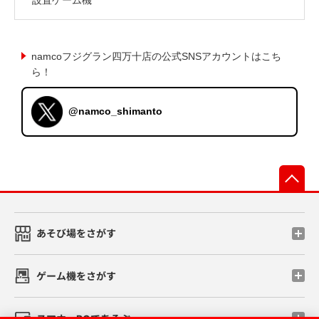
namcoフジグラン四万十店の公式SNSアカウントはこち
ら！
@namco_shimanto
先
あそび場をさがす
ゲーム機をさがす
スマホ・PCであそぶ