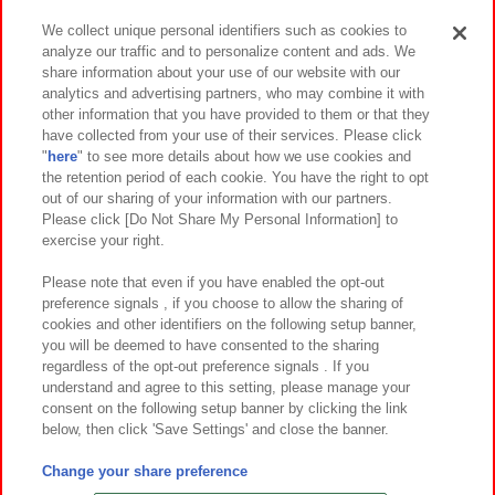
We collect unique personal identifiers such as cookies to
analyze our traffic and to personalize content and ads. We
イベント・キャンペーン
share information about your use of our website with our
analytics and advertising partners, who may combine it with
other information that you have provided to them or that they
have collected from your use of their services. Please click
"
here
" to see more details about how we use cookies and
関連会社
サステナビリティ
サイトポリシー
the retention period of each cookie. You have the right to opt
out of our sharing of your information with our partners.
プライバシーポリシー
ウェブアクセシビリティ方針と検証結果
Please click [Do Not Share My Personal Information] to
exercise your right.
お取引先さまとともに
食品のご提供について
カスタマーハラスメント対応方針
よくあるご質問・お問い合わせ
Please note that even if you have enabled the opt-out
preference signals , if you choose to allow the sharing of
cookies and other identifiers on the following setup banner,
you will be deemed to have consented to the sharing
regardless of the opt-out preference signals . If you
understand and agree to this setting, please manage your
consent on the following setup banner by clicking the link
below, then click 'Save Settings' and close the banner.
©Bandai Namco Amusement Inc.
©Bandai Namco Amusement Lab Inc.
Change your share preference
©Bandai Namco Experience Inc.