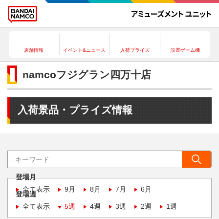
店舗情報
イベント&ニュース
入荷プライズ
設置ゲーム機
namcoフジグラン四万十店
入荷景品・プライズ情報
登場月
全て表示
9月
8月
7月
6月
登場週
全て表示
5週
4週
3週
2週
1週