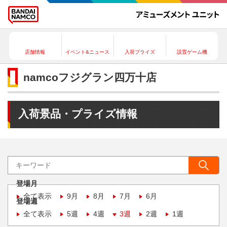
店舗情報
イベント&ニュース
入荷プライズ
設置ゲーム機
namcoフジグラン四万十店
入荷景品・プライズ情報
登場月
全て表示
9月
8月
7月
6月
登場週
全て表示
5週
4週
3週
2週
1週