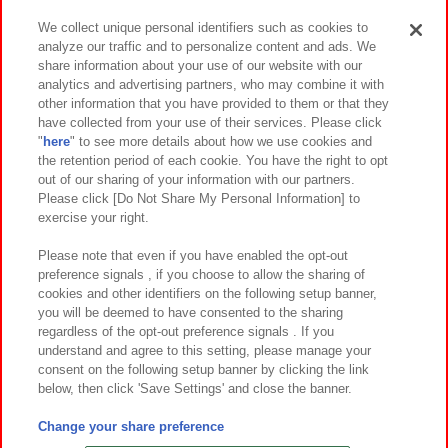
We collect unique personal identifiers such as cookies to
analyze our traffic and to personalize content and ads. We
イベント・キャンペーン
share information about your use of our website with our
analytics and advertising partners, who may combine it with
other information that you have provided to them or that they
have collected from your use of their services. Please click
"
here
" to see more details about how we use cookies and
関連会社
サステナビリティ
サイトポリシー
the retention period of each cookie. You have the right to opt
out of our sharing of your information with our partners.
プライバシーポリシー
ウェブアクセシビリティ方針と検証結果
Please click [Do Not Share My Personal Information] to
exercise your right.
お取引先さまとともに
食品のご提供について
カスタマーハラスメント対応方針
よくあるご質問・お問い合わせ
Please note that even if you have enabled the opt-out
preference signals , if you choose to allow the sharing of
cookies and other identifiers on the following setup banner,
you will be deemed to have consented to the sharing
regardless of the opt-out preference signals . If you
understand and agree to this setting, please manage your
consent on the following setup banner by clicking the link
below, then click 'Save Settings' and close the banner.
©Bandai Namco Amusement Inc.
©Bandai Namco Amusement Lab Inc.
Change your share preference
©Bandai Namco Experience Inc.