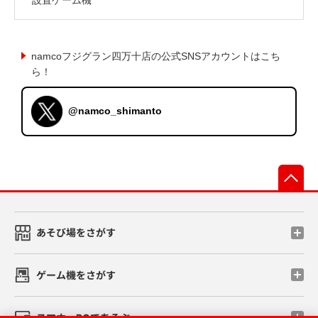
namcoフジグラン四万十店の公式SNSアカウントはこち
ら！
@namco_shimanto
先
あそび場をさがす
ゲーム機をさがす
スマホ・PCであそぶ