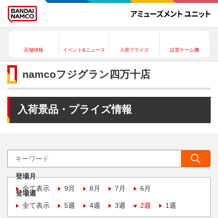
店舗情報
イベント&ニュース
入荷プライズ
設置ゲーム機
namcoフジグラン四万十店
入荷景品・プライズ情報
登場月
全て表示
9月
8月
7月
6月
登場週
全て表示
5週
4週
3週
2週
1週