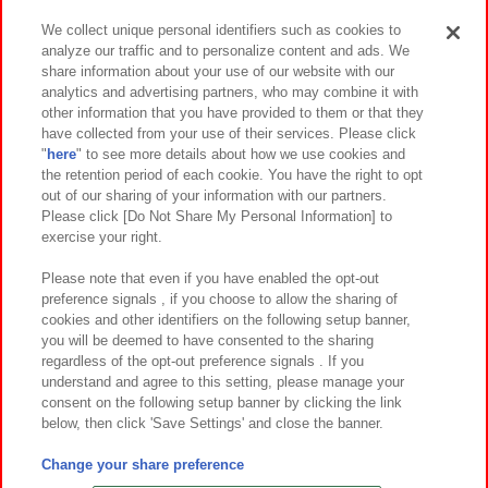
We collect unique personal identifiers such as cookies to
analyze our traffic and to personalize content and ads. We
イベント・キャンペーン
share information about your use of our website with our
analytics and advertising partners, who may combine it with
other information that you have provided to them or that they
have collected from your use of their services. Please click
"
here
" to see more details about how we use cookies and
関連会社
サステナビリティ
サイトポリシー
the retention period of each cookie. You have the right to opt
out of our sharing of your information with our partners.
プライバシーポリシー
ウェブアクセシビリティ方針と検証結果
Please click [Do Not Share My Personal Information] to
exercise your right.
お取引先さまとともに
食品のご提供について
カスタマーハラスメント対応方針
よくあるご質問・お問い合わせ
Please note that even if you have enabled the opt-out
preference signals , if you choose to allow the sharing of
cookies and other identifiers on the following setup banner,
you will be deemed to have consented to the sharing
regardless of the opt-out preference signals . If you
understand and agree to this setting, please manage your
consent on the following setup banner by clicking the link
below, then click 'Save Settings' and close the banner.
©Bandai Namco Amusement Inc.
©Bandai Namco Amusement Lab Inc.
Change your share preference
©Bandai Namco Experience Inc.