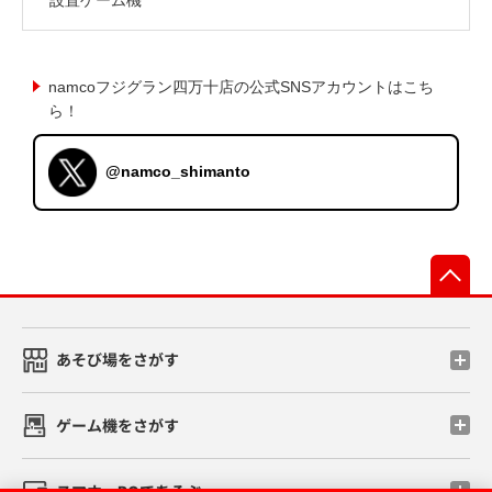
namcoフジグラン四万十店の公式SNSアカウントはこち
ら！
@namco_shimanto
先
あそび場をさがす
ゲーム機をさがす
スマホ・PCであそぶ