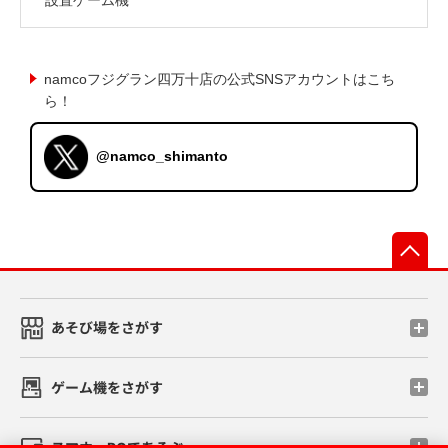
namcoフジグラン四万十店の公式SNSアカウントはこち
ら！
@namco_shimanto
先
あそび場をさがす
ゲーム機をさがす
スマホ・PCであそぶ