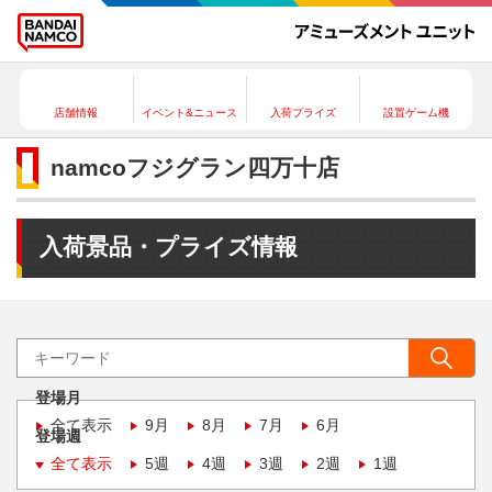
店舗情報
イベント&ニュース
入荷プライズ
設置ゲーム機
namcoフジグラン四万十店
入荷景品・プライズ情報
登場月
全て表示
9月
8月
7月
6月
登場週
全て表示
5週
4週
3週
2週
1週