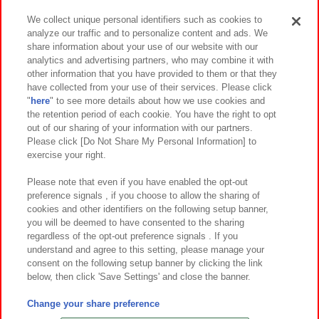
We collect unique personal identifiers such as cookies to
analyze our traffic and to personalize content and ads. We
イベント・キャンペーン
share information about your use of our website with our
analytics and advertising partners, who may combine it with
other information that you have provided to them or that they
have collected from your use of their services. Please click
"
here
" to see more details about how we use cookies and
関連会社
サステナビリティ
サイトポリシー
the retention period of each cookie. You have the right to opt
out of our sharing of your information with our partners.
プライバシーポリシー
ウェブアクセシビリティ方針と検証結果
Please click [Do Not Share My Personal Information] to
exercise your right.
お取引先さまとともに
食品のご提供について
カスタマーハラスメント対応方針
よくあるご質問・お問い合わせ
Please note that even if you have enabled the opt-out
preference signals , if you choose to allow the sharing of
cookies and other identifiers on the following setup banner,
you will be deemed to have consented to the sharing
regardless of the opt-out preference signals . If you
understand and agree to this setting, please manage your
consent on the following setup banner by clicking the link
below, then click 'Save Settings' and close the banner.
©Bandai Namco Amusement Inc.
©Bandai Namco Amusement Lab Inc.
Change your share preference
©Bandai Namco Experience Inc.