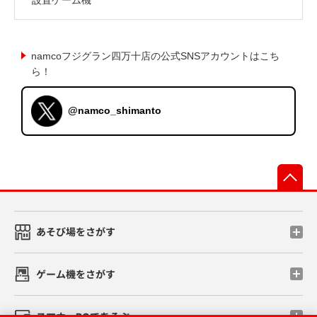
namcoフジグラン四万十店の公式SNSアカウントはこち
ら！
@namco_shimanto
先
あそび場をさがす
ゲーム機をさがす
スマホ・PCであそぶ