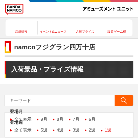
店舗情報
イベント&ニュース
入荷プライズ
設置ゲーム機
namcoフジグラン四万十店
入荷景品・プライズ情報
登場月
全て表示
9月
8月
7月
6月
登場週
全て表示
5週
4週
3週
2週
1週