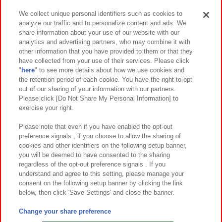
We collect unique personal identifiers such as cookies to
analyze our traffic and to personalize content and ads. We
イベント・キャンペーン
share information about your use of our website with our
analytics and advertising partners, who may combine it with
other information that you have provided to them or that they
have collected from your use of their services. Please click
"
here
" to see more details about how we use cookies and
関連会社
サステナビリティ
サイトポリシー
the retention period of each cookie. You have the right to opt
out of our sharing of your information with our partners.
プライバシーポリシー
ウェブアクセシビリティ方針と検証結果
Please click [Do Not Share My Personal Information] to
exercise your right.
お取引先さまとともに
食品のご提供について
カスタマーハラスメント対応方針
よくあるご質問・お問い合わせ
Please note that even if you have enabled the opt-out
preference signals , if you choose to allow the sharing of
cookies and other identifiers on the following setup banner,
you will be deemed to have consented to the sharing
regardless of the opt-out preference signals . If you
understand and agree to this setting, please manage your
consent on the following setup banner by clicking the link
below, then click 'Save Settings' and close the banner.
©Bandai Namco Amusement Inc.
©Bandai Namco Amusement Lab Inc.
Change your share preference
©Bandai Namco Experience Inc.