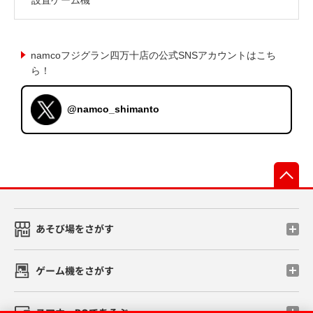
namcoフジグラン四万十店の公式SNSアカウントはこち
ら！
@namco_shimanto
先
あそび場をさがす
ゲーム機をさがす
スマホ・PCであそぶ