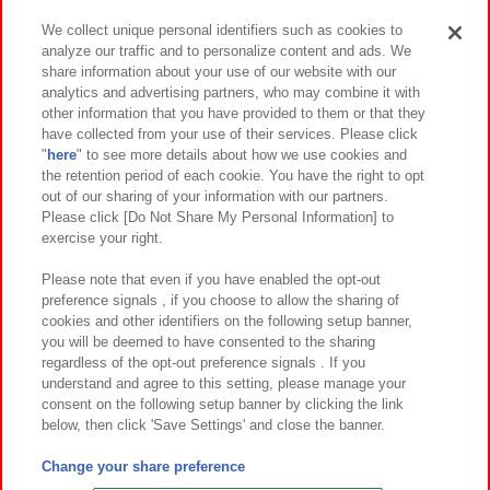
We collect unique personal identifiers such as cookies to
analyze our traffic and to personalize content and ads. We
イベント・キャンペーン
share information about your use of our website with our
analytics and advertising partners, who may combine it with
other information that you have provided to them or that they
have collected from your use of their services. Please click
"
here
" to see more details about how we use cookies and
関連会社
サステナビリティ
サイトポリシー
the retention period of each cookie. You have the right to opt
out of our sharing of your information with our partners.
プライバシーポリシー
ウェブアクセシビリティ方針と検証結果
Please click [Do Not Share My Personal Information] to
exercise your right.
お取引先さまとともに
食品のご提供について
カスタマーハラスメント対応方針
よくあるご質問・お問い合わせ
Please note that even if you have enabled the opt-out
preference signals , if you choose to allow the sharing of
cookies and other identifiers on the following setup banner,
you will be deemed to have consented to the sharing
regardless of the opt-out preference signals . If you
understand and agree to this setting, please manage your
consent on the following setup banner by clicking the link
below, then click 'Save Settings' and close the banner.
©Bandai Namco Amusement Inc.
©Bandai Namco Amusement Lab Inc.
Change your share preference
©Bandai Namco Experience Inc.