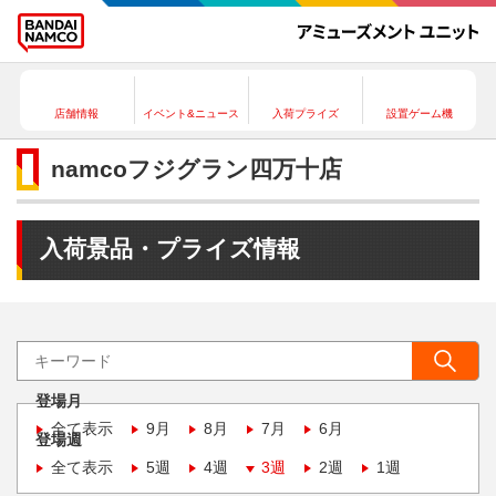
店舗情報
イベント&ニュース
入荷プライズ
設置ゲーム機
namcoフジグラン四万十店
入荷景品・プライズ情報
登場月
全て表示
9月
8月
7月
6月
登場週
全て表示
5週
4週
3週
2週
1週