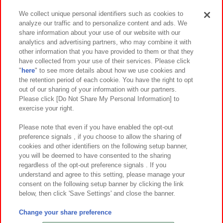
We collect unique personal identifiers such as cookies to
analyze our traffic and to personalize content and ads. We
イベント・キャンペーン
share information about your use of our website with our
analytics and advertising partners, who may combine it with
other information that you have provided to them or that they
have collected from your use of their services. Please click
"
here
" to see more details about how we use cookies and
関連会社
サステナビリティ
サイトポリシー
the retention period of each cookie. You have the right to opt
out of our sharing of your information with our partners.
プライバシーポリシー
ウェブアクセシビリティ方針と検証結果
Please click [Do Not Share My Personal Information] to
exercise your right.
お取引先さまとともに
食品のご提供について
カスタマーハラスメント対応方針
よくあるご質問・お問い合わせ
Please note that even if you have enabled the opt-out
preference signals , if you choose to allow the sharing of
cookies and other identifiers on the following setup banner,
you will be deemed to have consented to the sharing
regardless of the opt-out preference signals . If you
understand and agree to this setting, please manage your
consent on the following setup banner by clicking the link
below, then click 'Save Settings' and close the banner.
©Bandai Namco Amusement Inc.
©Bandai Namco Amusement Lab Inc.
Change your share preference
©Bandai Namco Experience Inc.