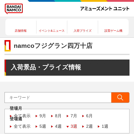
店舗情報
イベント&ニュース
入荷プライズ
設置ゲーム機
namcoフジグラン四万十店
入荷景品・プライズ情報
登場月
全て表示
9月
8月
7月
6月
登場週
全て表示
5週
4週
3週
2週
1週