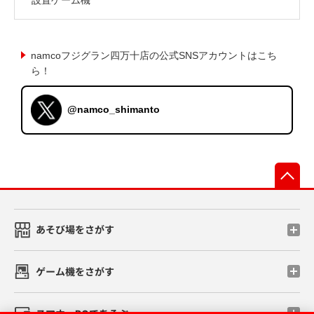
namcoフジグラン四万十店の公式SNSアカウントはこち
ら！
@namco_shimanto
先
あそび場をさがす
ゲーム機をさがす
スマホ・PCであそぶ