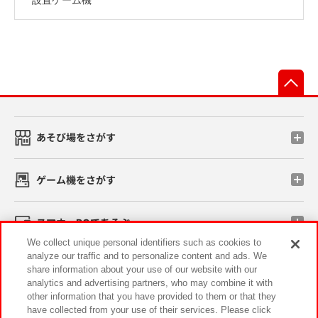
先
あそび場をさがす
ゲーム機をさがす
スマホ・PCであそぶ
We collect unique personal identifiers such as cookies to
analyze our traffic and to personalize content and ads. We
イベント・キャンペーン
share information about your use of our website with our
analytics and advertising partners, who may combine it with
other information that you have provided to them or that they
have collected from your use of their services. Please click