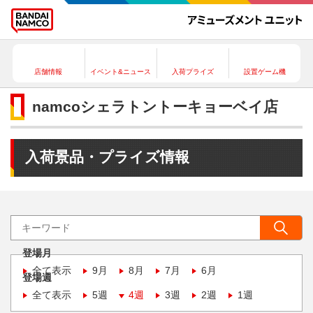
店舗情報
イベント&ニュース
入荷プライズ
設置ゲーム機
namcoシェラトントーキョーベイ店
入荷景品・プライズ情報
登場月
全て表示
9月
8月
7月
6月
登場週
全て表示
5週
4週
3週
2週
1週