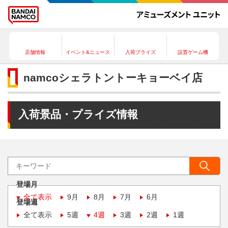
店舗情報
イベント&ニュース
入荷プライズ
設置ゲーム機
namcoシェラトントーキョーベイ店
入荷景品・プライズ情報
登場月
全て表示
9月
8月
7月
6月
登場週
全て表示
5週
4週
3週
2週
1週