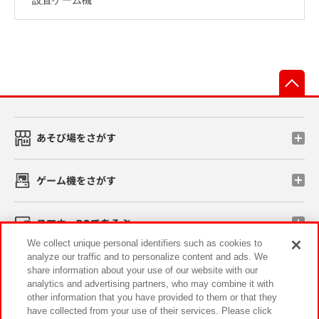
先
あそび場をさがす
ゲーム機をさがす
スマホ・PCであそぶ
We collect unique personal identifiers such as cookies to
analyze our traffic and to personalize content and ads. We
イベント・キャンペーン
share information about your use of our website with our
analytics and advertising partners, who may combine it with
other information that you have provided to them or that they
have collected from your use of their services. Please click