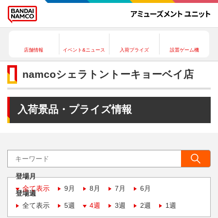
店舗情報
イベント&ニュース
入荷プライズ
設置ゲーム機
namcoシェラトントーキョーベイ店
入荷景品・プライズ情報
登場月
全て表示
9月
8月
7月
6月
登場週
全て表示
5週
4週
3週
2週
1週