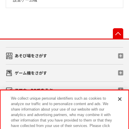
先
あそび場をさがす
ゲーム機をさがす
スマホ・PCであそぶ
We collect unique personal identifiers such as cookies to
analyze our traffic and to personalize content and ads. We
イベント・キャンペーン
share information about your use of our website with our
analytics and advertising partners, who may combine it with
other information that you have provided to them or that they
have collected from your use of their services. Please click