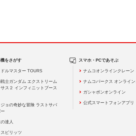
ム機をさがす
スマホ・PCであそぶ
ドルマスター TOURS
ナムコオンラインクレーン
動戦士ガンダム エクストリーム
ナムコパークス オンライ
ーサス２ インフィニットブース
ガシャポンオンライン
公式スマートフォンアプリ
ョジョの奇妙な冒険 ラストサバ
バー
鼓の達人
りスピリッツ