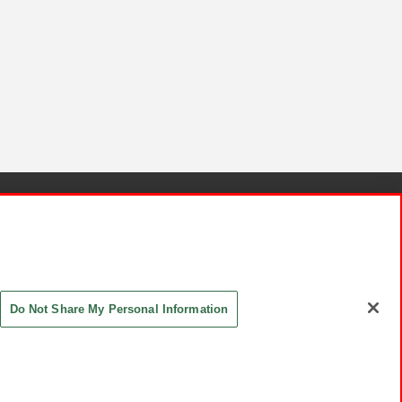
針と検証結果
お取引先さまとともに
お問い合わせ
Do Not Share My Personal Information
ASHIKI Co., Ltd. All Rights Reserved.