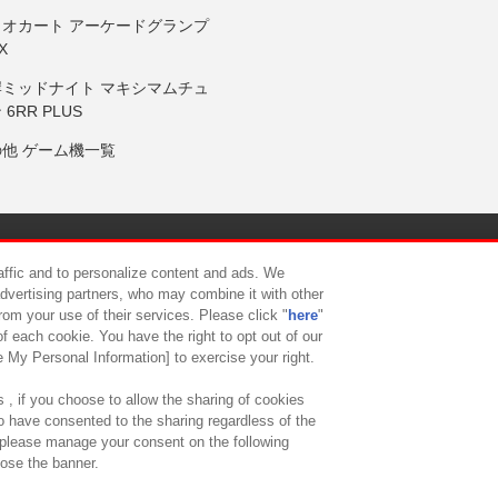
リオカート アーケードグランプ
X
岸ミッドナイト マキシマムチュ
 6RR PLUS
の他 ゲーム機一覧
サイトポリシー
プライバシーポリシー
ウェブアクセシビリティ方
raffic and to personalize content and ads. We
advertising partners, who may combine it with other
rom your use of their services. Please click "
here
"
供について
カスタマーハラスメント対応方針
よくあるご質問・
f each cookie. You have the right to opt out of our
e My Personal Information] to exercise your right.
 , if you choose to allow the sharing of cookies
to have consented to the sharing regardless of the
, please manage your consent on the following
lose the banner.
ndai Namco Amusement Lab Inc.
©Bandai Namco Experience Inc.
©HANAY