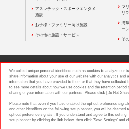
マ
アスレチック・スポーツエンタメ
リD
施設
湾
お子様・ファミリー向け施設
ーン
その他の施設・サービス
そ
関連会社
サステナビリティ
We collect unique personal identifiers such as cookies to analyze our t
share information about your use of our website with our analytics and 
information that you have provided to them or that they have collected f
食品のご提
to see more details about how we use cookies and the retention period o
sharing of your information with our partners. Please click [Do Not Shar
Please note that even if you have enabled the opt-out preference signals
and other identifiers on the following setup banner, you will be deemed 
opt-out preference signals . If you understand and agree to this setting
setup banner by clicking the link below, then click 'Save Settings' and c
©Bandai Namco Amusement Inc.
©Ba