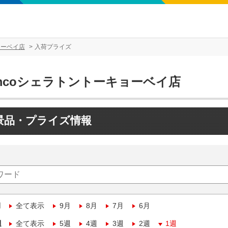
ョーベイ店
入荷プライズ
amcoシェラトントーキョーベイ店
景品・プライズ情報
月
全て表示
9月
8月
7月
6月
週
全て表示
5週
4週
3週
2週
1週