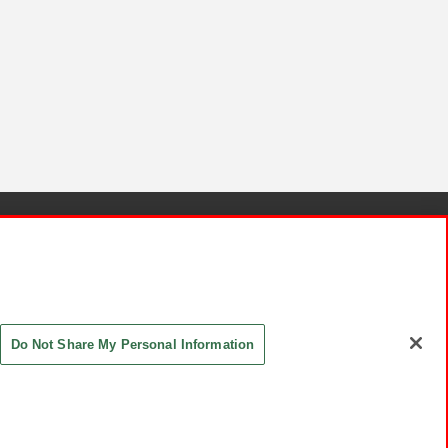
針と検証結果
お取引先さまとともに
お問い合わせ
Do Not Share My Personal Information
ASHIKI Co., Ltd. All Rights Reserved.