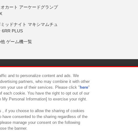
リオカート アーケードグランプ
X
岸ミッドナイト マキシマムチュ
 6RR PLUS
の他 ゲーム機一覧
サイトポリシー
プライバシーポリシー
ウェブアクセシビリティ方
raffic and to personalize content and ads. We
advertising partners, who may combine it with other
rom your use of their services. Please click "
here
"
供について
カスタマーハラスメント対応方針
よくあるご質問・
f each cookie. You have the right to opt out of our
e My Personal Information] to exercise your right.
 , if you choose to allow the sharing of cookies
to have consented to the sharing regardless of the
, please manage your consent on the following
lose the banner.
ndai Namco Amusement Lab Inc.
©Bandai Namco Experience Inc.
©HANAY