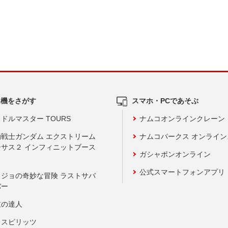
ム機をさがす
スマホ・PCであそぶ
ドルマスター TOURS
ナムコオンラインクレーン
動戦士ガンダム エクストリーム
ナムコパークス オンライ
ーサス２ インフィニットブース
ガシャポンオンライン
公式スマートフォンアプリ
ョジョの奇妙な冒険 ラストサバ
バー
鼓の達人
りスピリッツ