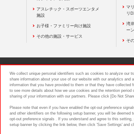
マ
アスレチック・スポーツエンタメ
リD
施設
湾
お子様・ファミリー向け施設
ーン
その他の施設・サービス
そ
関連会社
サステナビリティ
We collect unique personal identifiers such as cookies to analyze our t
share information about your use of our website with our analytics and 
information that you have provided to them or that they have collected f
食品のご提
to see more details about how we use cookies and the retention period o
sharing of your information with our partners. Please click [Do Not Shar
Please note that even if you have enabled the opt-out preference signals
and other identifiers on the following setup banner, you will be deemed 
opt-out preference signals . If you understand and agree to this setting
setup banner by clicking the link below, then click 'Save Settings' and c
©Bandai Namco Amusement Inc.
©Ba