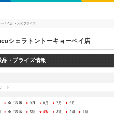
ョーベイ店
入荷プライズ
amcoシェラトントーキョーベイ店
景品・プライズ情報
月
全て表示
9月
8月
7月
6月
週
全て表示
5週
4週
3週
2週
1週