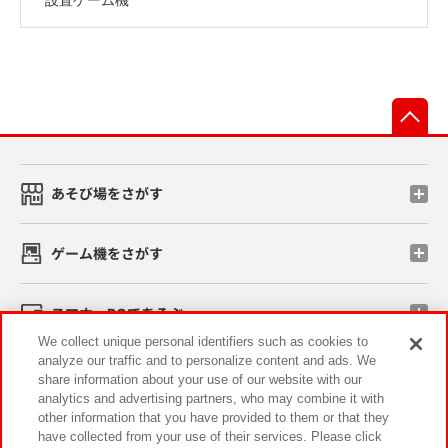
先
あそび場をさがす
ゲーム機をさがす
スマホ・PCであそぶ
We collect unique personal identifiers such as cookies to
analyze our traffic and to personalize content and ads. We
イベント・キャンペーン
share information about your use of our website with our
analytics and advertising partners, who may combine it with
other information that you have provided to them or that they
have collected from your use of their services. Please click