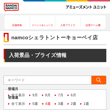
店舗情報
イベント&ニュース
入荷プライズ
設置ゲーム機
namcoシェラトントーキョーベイ店
入荷景品・プライズ情報
登場月
全て表示
9月
8月
7月
6月
登場週
全て表示
5週
4週
3週
2週
1週