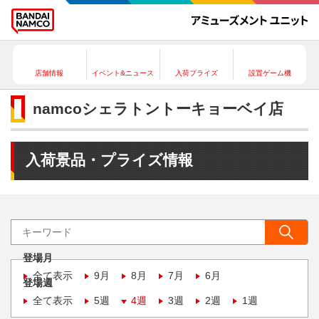
店舗情報
イベント&ニュース
入荷プライズ
設置ゲーム機
namcoシェラトントーキョーベイ店
入荷景品・プライズ情報
登場月
全て表示
9月
8月
7月
6月
登場週
全て表示
5週
4週
3週
2週
1週