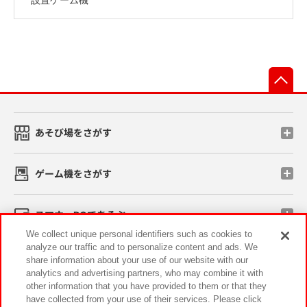
先
あそび場をさがす
ゲーム機をさがす
スマホ・PCであそぶ
We collect unique personal identifiers such as cookies to
analyze our traffic and to personalize content and ads. We
イベント・キャンペーン
share information about your use of our website with our
analytics and advertising partners, who may combine it with
other information that you have provided to them or that they
have collected from your use of their services. Please click