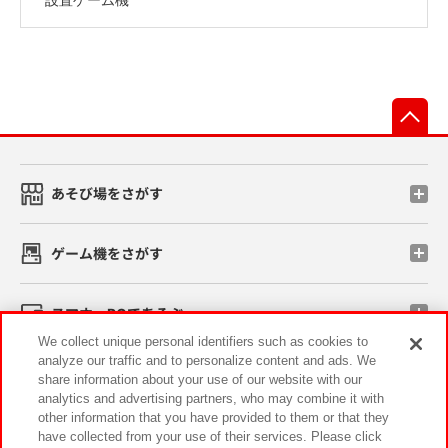
先
あそび場をさがす
ゲーム機をさがす
スマホ・PCであそぶ
We collect unique personal identifiers such as cookies to
analyze our traffic and to personalize content and ads. We
イベント・キャンペーン
share information about your use of our website with our
analytics and advertising partners, who may combine it with
other information that you have provided to them or that they
have collected from your use of their services. Please click