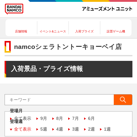
店舗情報
イベント&ニュース
入荷プライズ
設置ゲーム機
namcoシェラトントーキョーベイ店
入荷景品・プライズ情報
登場月
全て表示
9月
8月
7月
6月
登場週
全て表示
5週
4週
3週
2週
1週