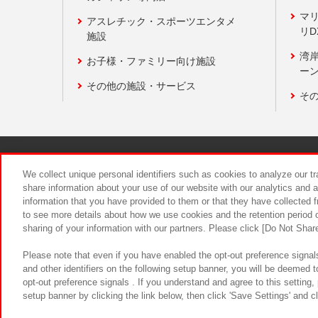
マ
アスレチック・スポーツエンタメ
リD
施設
湾
お子様・ファミリー向け施設
ーン
その他の施設・サービス
そ
関連会社
サステナビリティ
We collect unique personal identifiers such as cookies to analyze our t
share information about your use of our website with our analytics and 
information that you have provided to them or that they have collected f
食品のご提
to see more details about how we use cookies and the retention period o
sharing of your information with our partners. Please click [Do Not Shar
Please note that even if you have enabled the opt-out preference signals
and other identifiers on the following setup banner, you will be deemed 
opt-out preference signals . If you understand and agree to this setting
setup banner by clicking the link below, then click 'Save Settings' and c
©Bandai Namco Amusement Inc.
©Ba