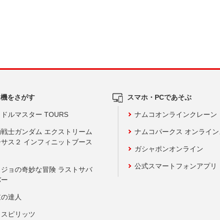
ム機をさがす
スマホ・PCであそぶ
ドルマスター TOURS
ナムコオンラインクレーン
動戦士ガンダム エクストリーム
ナムコパークス オンライ
ーサス２ インフィニットブース
ガシャポンオンライン
公式スマートフォンアプリ
ョジョの奇妙な冒険 ラストサバ
バー
鼓の達人
りスピリッツ