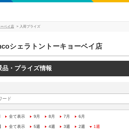
ョーベイ店
入荷プライズ
amcoシェラトントーキョーベイ店
景品・プライズ情報
月
全て表示
9月
8月
7月
6月
週
全て表示
5週
4週
3週
2週
1週