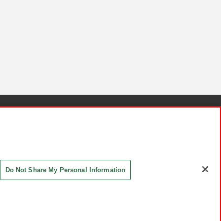
針と検証結果
お取引先さまとともに
お問い合わせ
Do Not Share My Personal Information
ASHIKI Co., Ltd. All Rights Reserved.