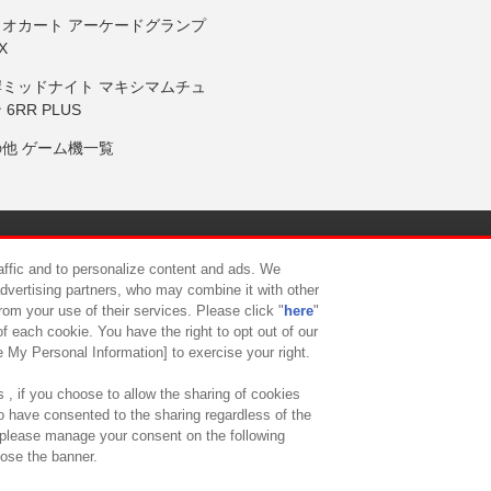
リオカート アーケードグランプ
X
岸ミッドナイト マキシマムチュ
 6RR PLUS
の他 ゲーム機一覧
サイトポリシー
プライバシーポリシー
ウェブアクセシビリティ方
raffic and to personalize content and ads. We
advertising partners, who may combine it with other
rom your use of their services. Please click "
here
"
供について
カスタマーハラスメント対応方針
よくあるご質問・
f each cookie. You have the right to opt out of our
e My Personal Information] to exercise your right.
 , if you choose to allow the sharing of cookies
to have consented to the sharing regardless of the
, please manage your consent on the following
lose the banner.
ndai Namco Amusement Lab Inc.
©Bandai Namco Experience Inc.
©HANAY