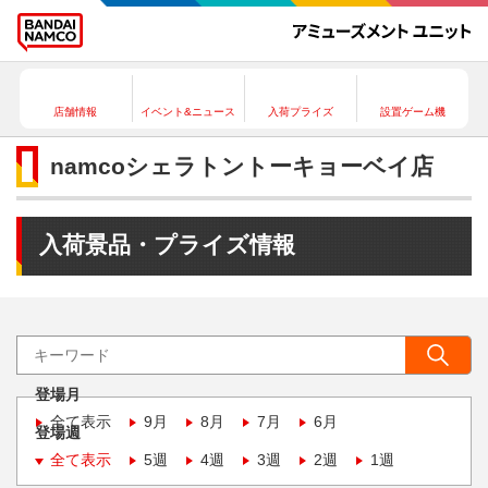
店舗情報
イベント&ニュース
入荷プライズ
設置ゲーム機
namcoシェラトントーキョーベイ店
入荷景品・プライズ情報
登場月
全て表示
9月
8月
7月
6月
登場週
全て表示
5週
4週
3週
2週
1週