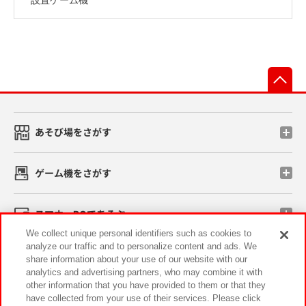
先
あそび場をさがす
ゲーム機をさがす
スマホ・PCであそぶ
We collect unique personal identifiers such as cookies to
analyze our traffic and to personalize content and ads. We
イベント・キャンペーン
share information about your use of our website with our
analytics and advertising partners, who may combine it with
other information that you have provided to them or that they
have collected from your use of their services. Please click