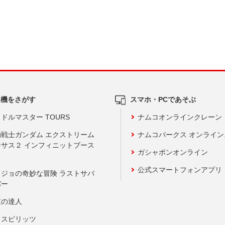
ム機をさがす
スマホ・PCであそぶ
ドルマスター TOURS
ナムコオンラインクレーン
動戦士ガンダム エクストリーム
ナムコパークス オンライ
ーサス２ インフィニットブース
ガシャポンオンライン
公式スマートフォンアプリ
ョジョの奇妙な冒険 ラストサバ
バー
鼓の達人
りスピリッツ