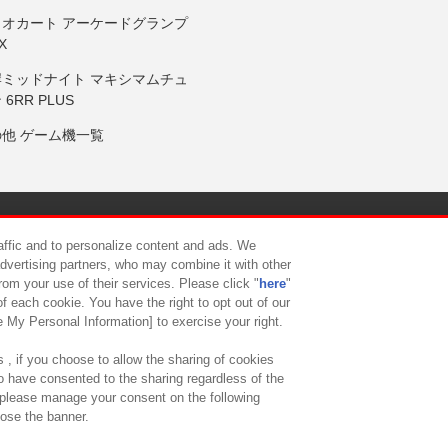
リオカート アーケードグランプ
X
岸ミッドナイト マキシマムチュ
 6RR PLUS
の他 ゲーム機一覧
サイトポリシー
プライバシーポリシー
ウェブアクセシビリティ方
raffic and to personalize content and ads. We
advertising partners, who may combine it with other
rom your use of their services. Please click "
here
"
供について
カスタマーハラスメント対応方針
よくあるご質問・
f each cookie. You have the right to opt out of our
e My Personal Information] to exercise your right.
 , if you choose to allow the sharing of cookies
to have consented to the sharing regardless of the
, please manage your consent on the following
lose the banner.
ndai Namco Amusement Lab Inc.
©Bandai Namco Experience Inc.
©HANAY