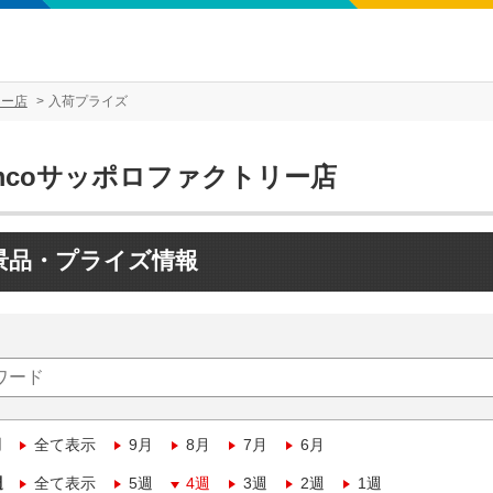
リー店
入荷プライズ
mcoサッポロファクトリー店
景品・プライズ情報
月
全て表示
9月
8月
7月
6月
週
全て表示
5週
4週
3週
2週
1週