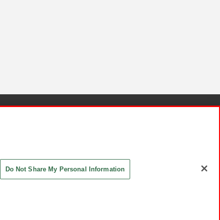
針と検証結果
お取引先さまとともに
お問い合わせ
Do Not Share My Personal Information
ASHIKI Co., Ltd. All Rights Reserved.