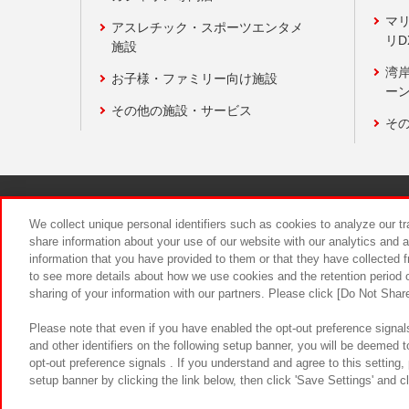
マ
アスレチック・スポーツエンタメ
リD
施設
湾
お子様・ファミリー向け施設
ーン
その他の施設・サービス
そ
関連会社
サステナビリティ
We collect unique personal identifiers such as cookies to analyze our t
share information about your use of our website with our analytics and 
information that you have provided to them or that they have collected f
食品のご提
to see more details about how we use cookies and the retention period o
sharing of your information with our partners. Please click [Do Not Shar
Please note that even if you have enabled the opt-out preference signals
and other identifiers on the following setup banner, you will be deemed 
opt-out preference signals . If you understand and agree to this setting
setup banner by clicking the link below, then click 'Save Settings' and c
©Bandai Namco Amusement Inc.
©Ba