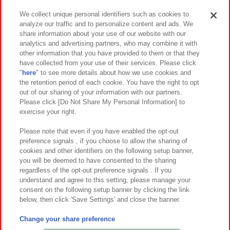
We collect unique personal identifiers such as cookies to
analyze our traffic and to personalize content and ads. We
イベント・キャンペーン
share information about your use of our website with our
analytics and advertising partners, who may combine it with
other information that you have provided to them or that they
have collected from your use of their services. Please click
"
here
" to see more details about how we use cookies and
関連会社
サステナビリティ
サイトポリシー
the retention period of each cookie. You have the right to opt
out of our sharing of your information with our partners.
プライバシーポリシー
ウェブアクセシビリティ方針と検証結果
Please click [Do Not Share My Personal Information] to
exercise your right.
お取引先さまとともに
食品のご提供について
カスタマーハラスメント対応方針
よくあるご質問・お問い合わせ
Please note that even if you have enabled the opt-out
preference signals , if you choose to allow the sharing of
cookies and other identifiers on the following setup banner,
you will be deemed to have consented to the sharing
regardless of the opt-out preference signals . If you
understand and agree to this setting, please manage your
consent on the following setup banner by clicking the link
below, then click 'Save Settings' and close the banner.
©Bandai Namco Amusement Inc.
©Bandai Namco Amusement Lab Inc.
Change your share preference
©Bandai Namco Experience Inc.