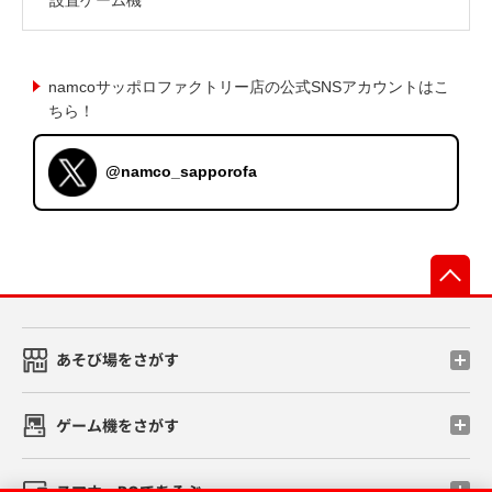
namcoサッポロファクトリー店の公式SNSアカウントはこ
ちら！
@namco_sapporofa
先
あそび場をさがす
ゲーム機をさがす
スマホ・PCであそぶ