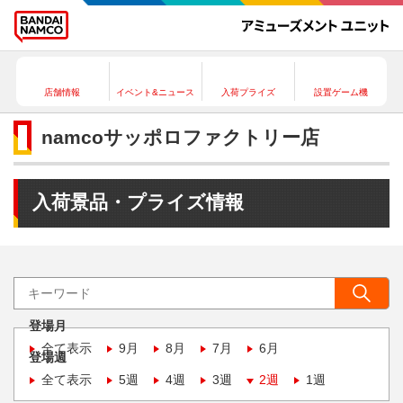
店舗情報
イベント&ニュース
入荷プライズ
設置ゲーム機
namcoサッポロファクトリー店
入荷景品・プライズ情報
登場月
全て表示
9月
8月
7月
6月
登場週
全て表示
5週
4週
3週
2週
1週