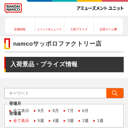
店舗情報
イベント&ニュース
入荷プライズ
設置ゲーム機
namcoサッポロファクトリー店
入荷景品・プライズ情報
登場月
全て表示
9月
8月
7月
6月
登場週
全て表示
5週
4週
3週
2週
1週