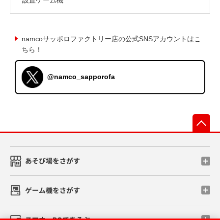
namcoサッポロファクトリー店の公式SNSアカウントはこ
ちら！
@namco_sapporofa
先
あそび場をさがす
ゲーム機をさがす
スマホ・PCであそぶ