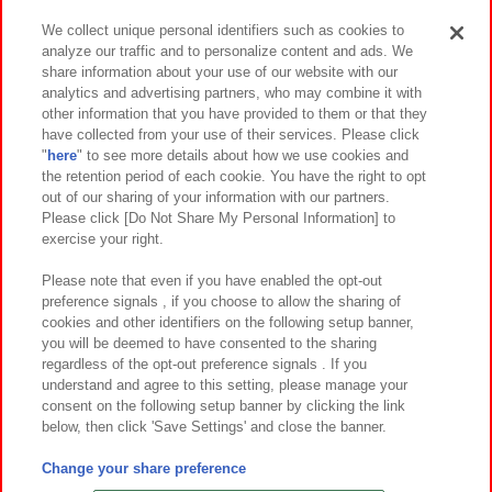
We collect unique personal identifiers such as cookies to
analyze our traffic and to personalize content and ads. We
イベント・キャンペーン
share information about your use of our website with our
analytics and advertising partners, who may combine it with
other information that you have provided to them or that they
have collected from your use of their services. Please click
"
here
" to see more details about how we use cookies and
関連会社
サステナビリティ
サイトポリシー
the retention period of each cookie. You have the right to opt
out of our sharing of your information with our partners.
プライバシーポリシー
ウェブアクセシビリティ方針と検証結果
Please click [Do Not Share My Personal Information] to
exercise your right.
お取引先さまとともに
食品のご提供について
カスタマーハラスメント対応方針
よくあるご質問・お問い合わせ
Please note that even if you have enabled the opt-out
preference signals , if you choose to allow the sharing of
cookies and other identifiers on the following setup banner,
you will be deemed to have consented to the sharing
regardless of the opt-out preference signals . If you
understand and agree to this setting, please manage your
consent on the following setup banner by clicking the link
below, then click 'Save Settings' and close the banner.
©Bandai Namco Amusement Inc.
©Bandai Namco Amusement Lab Inc.
Change your share preference
©Bandai Namco Experience Inc.