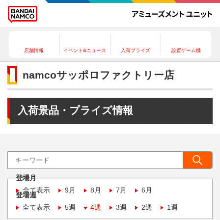
店舗情報
イベント&ニュース
入荷プライズ
設置ゲーム機
namcoサッポロファクトリー店
入荷景品・プライズ情報
登場月
全て表示
9月
8月
7月
6月
登場週
全て表示
5週
4週
3週
2週
1週