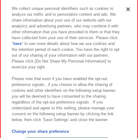
We collect unique personal identifiers such as cookies to
analyze our traffic and to personalize content and ads. We
イベント・キャンペーン
share information about your use of our website with our
analytics and advertising partners, who may combine it with
other information that you have provided to them or that they
have collected from your use of their services. Please click
"
here
" to see more details about how we use cookies and
関連会社
サステナビリティ
サイトポリシー
the retention period of each cookie. You have the right to opt
out of our sharing of your information with our partners.
プライバシーポリシー
ウェブアクセシビリティ方針と検証結果
Please click [Do Not Share My Personal Information] to
exercise your right.
お取引先さまとともに
食品のご提供について
カスタマーハラスメント対応方針
よくあるご質問・お問い合わせ
Please note that even if you have enabled the opt-out
preference signals , if you choose to allow the sharing of
cookies and other identifiers on the following setup banner,
you will be deemed to have consented to the sharing
regardless of the opt-out preference signals . If you
understand and agree to this setting, please manage your
consent on the following setup banner by clicking the link
below, then click 'Save Settings' and close the banner.
©Bandai Namco Amusement Inc.
©Bandai Namco Amusement Lab Inc.
Change your share preference
©Bandai Namco Experience Inc.