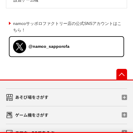
namcoサッポロファクトリー店の公式SNSアカウントはこ
ちら！
@namco_sapporofa
先
あそび場をさがす
ゲーム機をさがす
スマホ・PCであそぶ