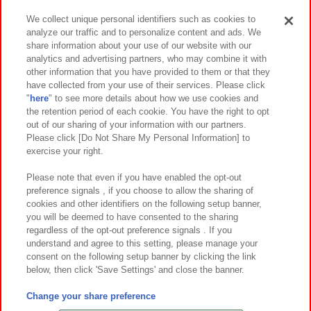
We collect unique personal identifiers such as cookies to
analyze our traffic and to personalize content and ads. We
イベント・キャンペーン
share information about your use of our website with our
analytics and advertising partners, who may combine it with
other information that you have provided to them or that they
have collected from your use of their services. Please click
"
here
" to see more details about how we use cookies and
関連会社
サステナビリティ
サイトポリシー
the retention period of each cookie. You have the right to opt
out of our sharing of your information with our partners.
プライバシーポリシー
ウェブアクセシビリティ方針と検証結果
Please click [Do Not Share My Personal Information] to
exercise your right.
お取引先さまとともに
食品のご提供について
カスタマーハラスメント対応方針
よくあるご質問・お問い合わせ
Please note that even if you have enabled the opt-out
preference signals , if you choose to allow the sharing of
cookies and other identifiers on the following setup banner,
you will be deemed to have consented to the sharing
regardless of the opt-out preference signals . If you
understand and agree to this setting, please manage your
consent on the following setup banner by clicking the link
below, then click 'Save Settings' and close the banner.
©Bandai Namco Amusement Inc.
©Bandai Namco Amusement Lab Inc.
Change your share preference
©Bandai Namco Experience Inc.