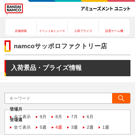
店舗情報
イベント&ニュース
入荷プライズ
設置ゲーム機
namcoサッポロファクトリー店
入荷景品・プライズ情報
登場月
全て表示
9月
8月
7月
6月
登場週
全て表示
5週
4週
3週
2週
1週