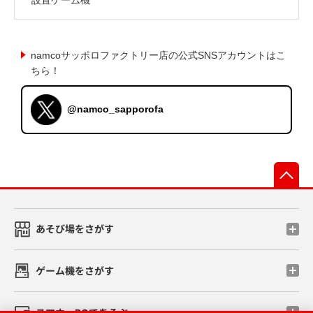
namcoサッポロファクトリー店の公式SNSアカウントはこ
ちら！
@namco_sapporofa
先
あそび場をさがす
ゲーム機をさがす
スマホ・PCであそぶ