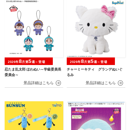
8
5
8
5
2026年
月第
週～登場
2026年
月第
週～登場
忍たま乱太郎 ほわぬい～学級委員長
チャーミーキティ グランデぬいぐ
委員会～
るみ