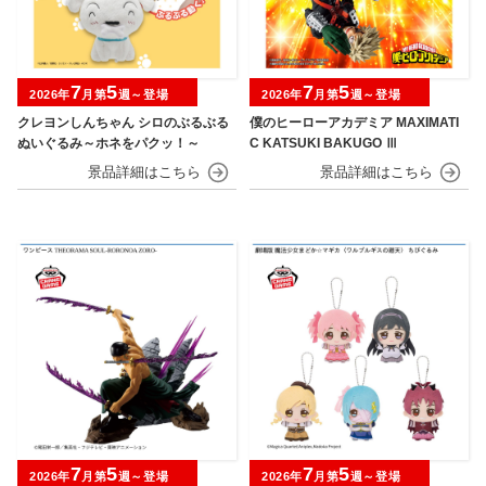
7
5
7
5
2026年
月第
週～登場
2026年
月第
週～登場
クレヨンしんちゃん シロのぶるぶる
僕のヒーローアカデミア MAXIMATI
ぬいぐるみ～ホネをパクッ！～
C KATSUKI BAKUGO Ⅲ
7
5
7
5
2026年
月第
週～登場
2026年
月第
週～登場