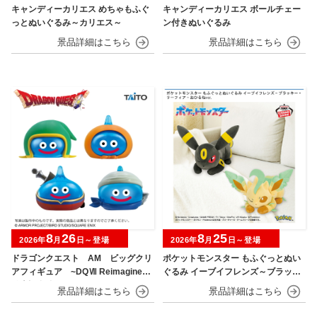
キャンディーカリエス めちゃもふぐ
キャンディーカリエス ボールチェー
っとぬいぐるみ～カリエス～
ン付きぬいぐるみ
8
26
8
25
2026年
月
日～登場
2026年
月
日～登場
ドラゴンクエスト AM ビッグクリ
ポケットモンスター もふぐっとぬい
アフィギュア ~DQⅦ Reimagined
ぐるみ イーブイフレンズ～ブラッキ
発売記念編~
ー・リーフィア～おひるねver.