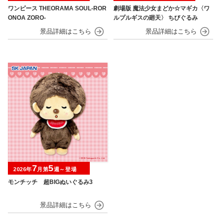
ワンピース THEORAMA SOUL-ROR
劇場版 魔法少女まどか☆マギカ〈ワ
ONOA ZORO-
ルプルギスの廻天〉 ちびぐるみ
7
5
2026年
月第
週～登場
モンチッチ 超BIGぬいぐるみ3