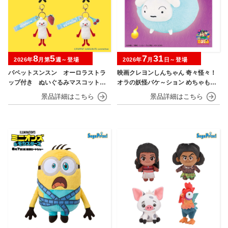
8
5
7
31
2026年
月第
週～登場
2026年
月
日～登場
パペットスンスン オーロラストラ
映画クレヨンしんちゃん 奇々怪々！
ップ付き ぬいぐるみマスコット
オラの妖怪バケ～ション めちゃもふ
フルーツver.
ぐっとぬいぐるみ シロ