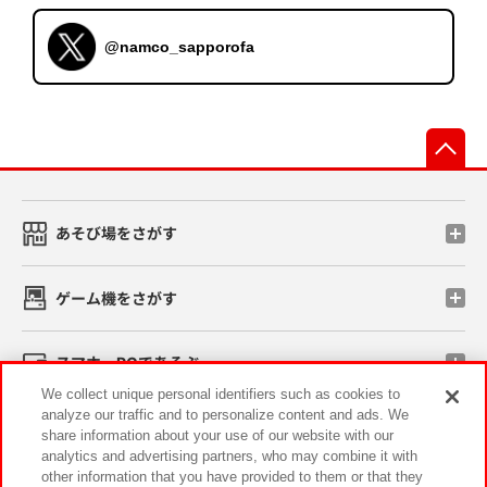
@namco_sapporofa
先
あそび場をさがす
ゲーム機をさがす
スマホ・PCであそぶ
We collect unique personal identifiers such as cookies to
analyze our traffic and to personalize content and ads. We
イベント・キャンペーン
share information about your use of our website with our
analytics and advertising partners, who may combine it with
other information that you have provided to them or that they