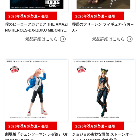
8
5
8
5
2026年
月第
週～登場
2026年
月第
週～登場
僕のヒーローアカデミア THE AMAZI
葬送のフリーレン フィギュア-うお～
NG HEROES-DX-IZUKU MIDORIYA
ん-
OVERLAY Ⅱ
8
5
8
5
2026年
月第
週～登場
2026年
月第
週～登場
劇場版『チェンソーマン レゼ篇』 Gr
ジョジョの奇妙な冒険 ストーンオー