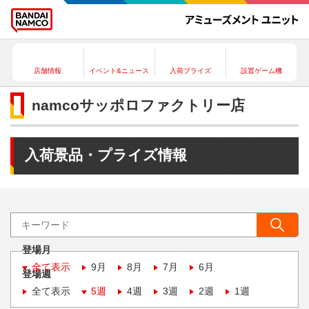
店舗情報
イベント&ニュース
入荷プライズ
設置ゲーム機
namcoサッポロファクトリー店
入荷景品・プライズ情報
登場月
全て表示
9月
8月
7月
6月
登場週
全て表示
5週
4週
3週
2週
1週