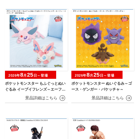
8
25
8
25
2026年
月
日～登場
2026年
月
日～登場
ポケットモンスター もふぐっとぬい
ポケットモンスター ぬいぐるみ～ゴ
ぐるみ イーブイフレンズ～エーフ
ース・ゲンガー・バケッチャ～
ィ・ニンフィア～おひるねver.