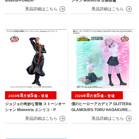
andista-POWER-
シャン Mometria 空条徐倫
8
5
8
5
2026年
月第
週～登場
2026年
月第
週～登場
ジョジョの奇妙な冒険 ストーンオー
僕のヒーローアカデミア GLITTER&
シャン Mometria エンリコ・P
GLAMOURS-TORU HAGAKURE＆
MINA ASHIDO-