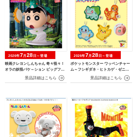
7
28
7
28
2026年
月
日～登場
2026年
月
日～登場
映画クレヨンしんちゃん 奇々怪々！
ポケットモンスター ワッペンチャー
オラの妖怪バケ～ション ビッグフィ
ム～フシギダネ・ヒトカゲ・ゼニガ
ギュア～野原しんのすけ～
メ・ピカチュウ～30th Anniversary