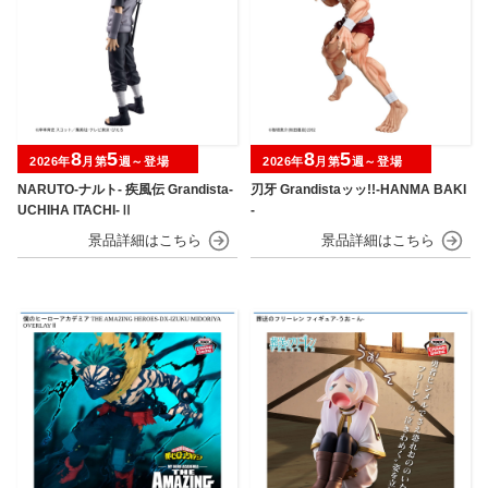
8
5
8
5
2026年
月第
週～登場
2026年
月第
週～登場
NARUTO-ナルト- 疾風伝 Grandista-
刃牙 Grandistaッッ!!-HANMA BAKI
UCHIHA ITACHI-Ⅱ
-