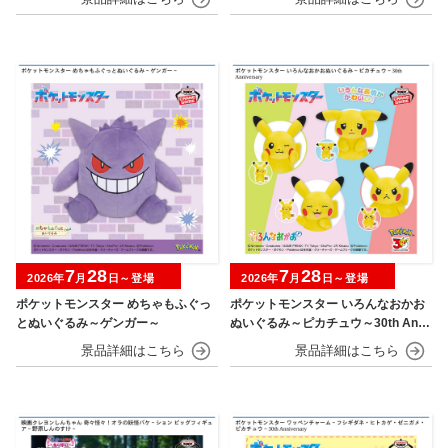
7
28
7
28
2026年
月
日～登場
2026年
月
日～登場
ポケットモンスター めちゃもふぐっ
ポケットモンスター いろんなおかお
とぬいぐるみ～ゲンガー～
ぬいぐるみ～ピカチュウ～30th Anni
versary