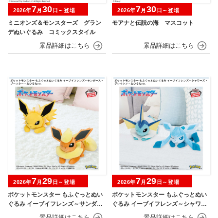
7
30
7
30
2026年
月
日～登場
2026年
月
日～登場
ミニオンズ＆モンスターズ グラン
モアナと伝説の海 マスコット
デぬいぐるみ コミックスタイル
7
29
7
29
2026年
月
日～登場
2026年
月
日～登場
ポケットモンスター もふぐっとぬい
ポケットモンスター もふぐっとぬい
ぐるみ イーブイフレンズ～サンダー
ぐるみ イーブイフレンズ～シャワー
ス・ブースター～おひるねver.
ズ・グレイシア～おひるねver.