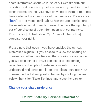
share information about your use of our website with our
7
31
7
30
2026年
月
日～登場
2026年
月
日～登場
analytics and advertising partners, who may combine it with
other information that you have provided to them or that they
映画クレヨンしんちゃん 奇々怪々！
ミニオンズ＆モンスターズ グラン
have collected from your use of their services. Please click
オラの妖怪バケ～ション めちゃもふ
デぬいぐるみ コミックスタイル
"
here
" to see more details about how we use cookies and
ぐっとぬいぐるみ シロ
the retention period of each cookie. You have the right to opt
out of our sharing of your information with our partners.
Please click [Do Not Share My Personal Information] to
exercise your right.
Please note that even if you have enabled the opt-out
preference signals , if you choose to allow the sharing of
cookies and other identifiers on the following setup banner,
you will be deemed to have consented to the sharing
regardless of the opt-out preference signals . If you
understand and agree to this setting, please manage your
consent on the following setup banner by clicking the link
below, then click 'Save Settings' and close the banner.
Change your share preference
7
30
7
29
2026年
月
日～登場
2026年
月
日～登場
モアナと伝説の海 マスコット
ポケットモンスター もふぐっとぬい
Do Not Share My Personal Information
ぐるみ イーブイフレンズ～サンダー
ス・ブースター～おひるねver.