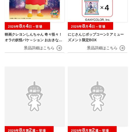
8
4
8
4
2026年
月
日～登場
2026年
月
日～登場
映画クレヨンしんちゃん 奇々怪々！
にじさんじポップコーン3 アミュー
オラの妖怪バケ～ション おおきなSO
ズメント限定BOX
FVIMATES～野原しんのすけ～
8
2
8
2
2026年
月第
週～登場
2026年
月第
週～登場