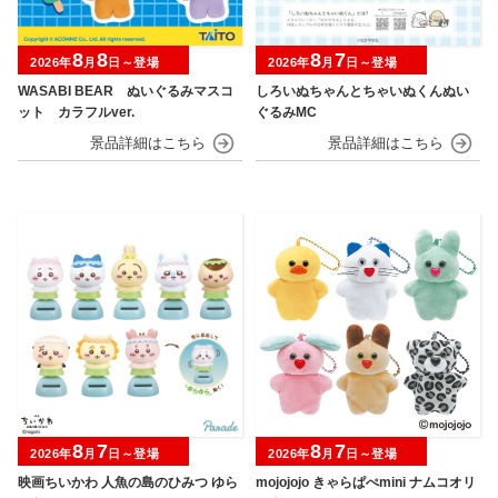
8
8
8
7
2026年
月
日～登場
2026年
月
日～登場
WASABI BEAR ぬいぐるみマスコ
しろいぬちゃんとちゃいぬくんぬい
ット カラフルver.
ぐるみMC
8
7
8
7
2026年
月
日～登場
2026年
月
日～登場
映画ちいかわ 人魚の島のひみつ ゆら
mojojojo きゃらぱぺmini ナムコオリ