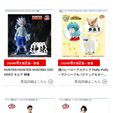
8
2
8
2
2026年
月第
週～登場
2026年
月第
週～登場
HUNTER×HUNTER HUNTING ARC
僕のヒーローアカデミア Fluffy Puffy
HIVES キルア 神速
～デクシープ＆バクドッグ＆オール
マイゴート～