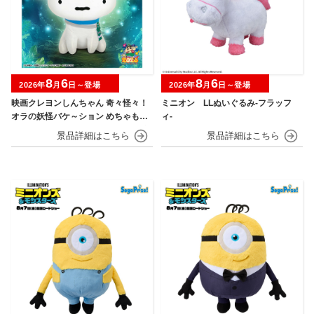
8
6
8
6
2026年
月
日～登場
2026年
月
日～登場
映画クレヨンしんちゃん 奇々怪々！
ミニオン LLぬいぐるみ‐フラッフ
オラの妖怪バケ～ション めちゃもふ
ィ‐
ぐっとぬいぐるみ～おすわりポーズ
のシロ～