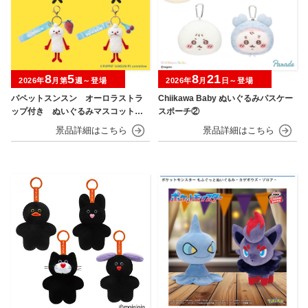
8
5
8
21
2026年
月第
週～登場
2026年
月
日～登場
パペットスンスン オーロラストラ
Chiikawa Baby ぬいぐるみパスケー
ップ付き ぬいぐるみマスコット
スポーチ②
フルーツver.