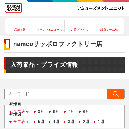
店舗情報
イベント&ニュース
入荷プライズ
設置ゲーム機
namcoサッポロファクトリー店
入荷景品・プライズ情報
登場月
全て表示
9月
8月
7月
6月
登場週
全て表示
5週
4週
3週
2週
1週