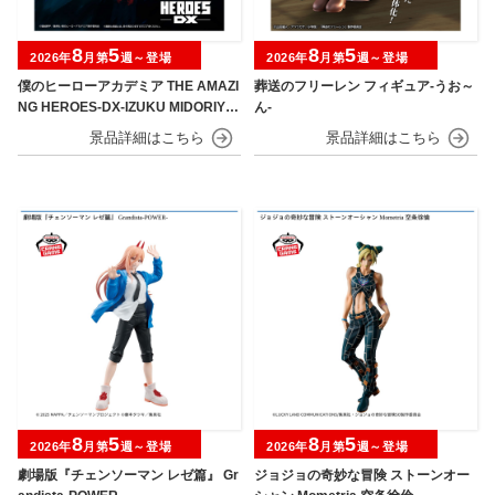
8
5
8
5
2026年
月第
週～登場
2026年
月第
週～登場
僕のヒーローアカデミア THE AMAZI
葬送のフリーレン フィギュア-うお～
NG HEROES-DX-IZUKU MIDORIYA
ん-
OVERLAY Ⅱ
8
5
8
5
2026年
月第
週～登場
2026年
月第
週～登場
劇場版『チェンソーマン レゼ篇』 Gr
ジョジョの奇妙な冒険 ストーンオー