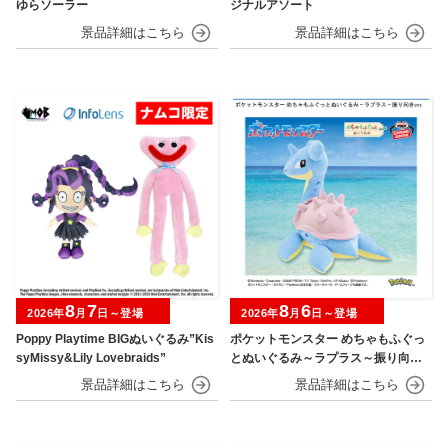
ゆらソーラー
ジナルアソート
8
7
8
6
2026年
月
日～登場
2026年
月
日～登場
Poppy Playtime BIGぬいぐるみ”Kis
ポケットモンスター めちゃもふぐっ
syMissy&Lily Lovebraids”
とぬいぐるみ～ラプラス～振り向きv
er.