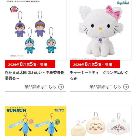
8
5
8
5
2026年
月第
週～登場
2026年
月第
週～登場
忍たま乱太郎 ほわぬい～学級委員長
チャーミーキティ グランデぬいぐ
委員会～
るみ