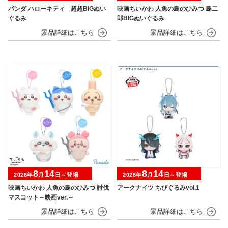
パンダ ハローキティ 超超BIGぬい
映画ちいかわ 人魚の島のひみつ 島二
ぐるみ
郎BIGぬいぐるみ
8
14
8
14
2026年
月
日～登場
2026年
月
日～登場
映画ちいかわ 人魚の島のひみつ 討伐
アークナイツ ちびぐるみvol.1
マスコット～映画ver.～