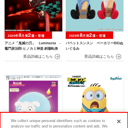
8
2
8
2
2026年
月第
週～登場
2026年
月第
週～登場
アニメ「鬼滅の刃」 Luminasta ‐
パペットスンスン ベーカリーBIGぬ
竈門炭治郎‐ヒノカミ神楽 斜陽転身
いぐるみ
We collect unique personal identifiers such as cookies to
analyze our traffic and to personalize content and ads. We