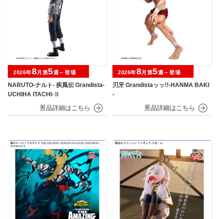
8
5
8
5
2026年
月第
週～登場
2026年
月第
週～登場
NARUTO-ナルト- 疾風伝 Grandista-
刃牙 Grandistaッッ!!-HANMA BAKI
UCHIHA ITACHI-Ⅱ
-