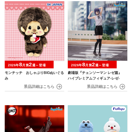
8
2
8
2
2026年
月第
週～登場
2026年
月第
週～登場
モンチッチ おしゃぶりBIGぬいぐる
劇場版『チェンソーマン レゼ篇』
み
ハイプレミアムフィギュア‐レゼ‐