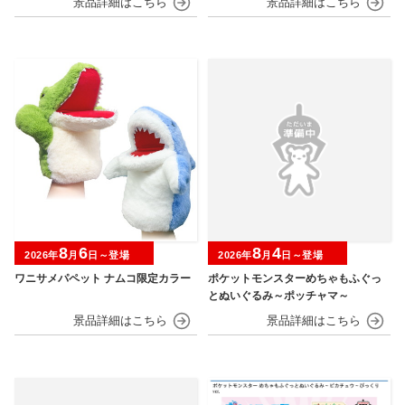
8
6
8
4
2026年
月
日～登場
2026年
月
日～登場
ワニサメパペット ナムコ限定カラー
ポケットモンスターめちゃもふぐっ
とぬいぐるみ～ポッチャマ～