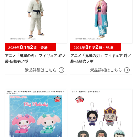
8
2
8
2
2026年
月第
週～登場
2026年
月第
週～登場
アニメ「鬼滅の刃」 フィギュア-絆ノ
アニメ「鬼滅の刃」 フィギュア-絆ノ
装-伍拾壱ノ型
装-伍拾弐ノ型