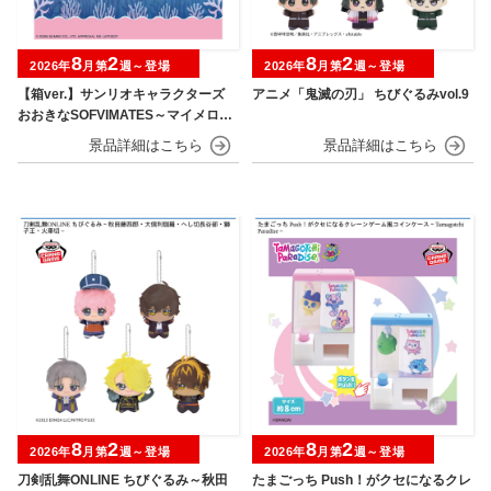
8
2
8
2
2026年
月第
週～登場
2026年
月第
週～登場
【箱ver.】サンリオキャラクターズ
アニメ「鬼滅の刃」 ちびぐるみvol.9
おおきなSOFVIMATES～マイメロデ
ィ マーメイドver. ～
8
2
8
2
2026年
月第
週～登場
2026年
月第
週～登場
刀剣乱舞ONLINE ちびぐるみ～秋田
たまごっち Push！がクセになるクレ