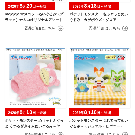
8
20
8
18
2026年
月
日～登場
2026年
月
日～登場
mojojojo マスコットぬいぐるみ9(ブ
ポケットモンスター もふぐっとぬい
ラック）ナムコオリジナルアソート
ぐるみ～カゲボウズ・ゾロア～
8
18
8
18
2026年
月
日～登場
2026年
月
日～登場
ポケットモンスター めちゃもふぐっ
ポケットモンスター つれてってぬい
と くつろぎタイムぬいぐるみ～ヤド
ぐるみ～ミジュマル・ヒバニー・ニ
ン～
ャオハ～