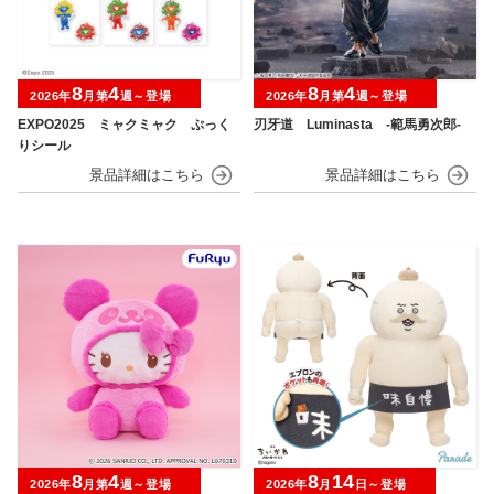
8
4
8
4
2026年
月第
週～登場
2026年
月第
週～登場
EXPO2025 ミャクミャク ぷっく
刃牙道 Luminasta ‐範馬勇次郎‐
りシール
8
4
8
14
2026年
月第
週～登場
2026年
月
日～登場