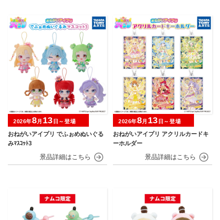
8
13
8
13
2026年
月
日～登場
2026年
月
日～登場
おねがいアイプリ でふぉめぬいぐる
おねがいアイプリ アクリルカードキ
みﾏｽｺｯﾄ3
ーホルダー