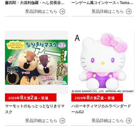
藤四郎・大倶利伽羅・へし切長谷
ーンゲーム風コインケース～Tamago
部・獅子王・火車切～
tchi Paradise～
8
2
8
2
2026年
月第
週～登場
2026年
月第
週～登場
マーモットのもっとっとなりきりマ
ハローキティマジカルラベンダード
スク
ールGJ