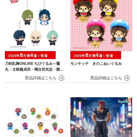
8
4
8
4
2026年
月第
週～登場
2026年
月第
週～登場
刀剣乱舞ONLINE ちびぐるみ～鶯
モンチッチ きのこぬいぐるみ
丸・太鼓鐘貞宗・燭台切光忠・髭
切・膝丸～