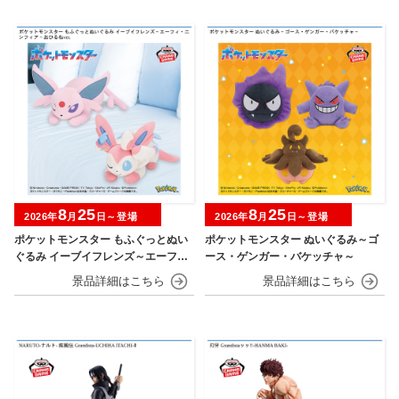
8
25
8
25
2026年
月
日～登場
2026年
月
日～登場
ポケットモンスター もふぐっとぬい
ポケットモンスター ぬいぐるみ～ゴ
ぐるみ イーブイフレンズ～エーフ
ース・ゲンガー・バケッチャ～
ィ・ニンフィア～おひるねver.