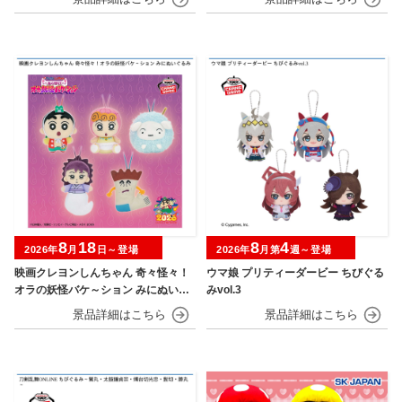
8
18
8
4
2026年
月
日～登場
2026年
月第
週～登場
映画クレヨンしんちゃん 奇々怪々！
ウマ娘 プリティーダービー ちびぐる
オラの妖怪バケ～ション みにぬいぐ
みvol.3
るみ