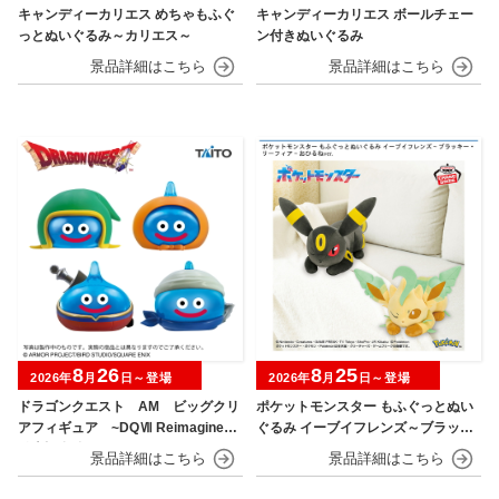
キャンディーカリエス めちゃもふぐ
キャンディーカリエス ボールチェー
っとぬいぐるみ～カリエス～
ン付きぬいぐるみ
8
26
8
25
2026年
月
日～登場
2026年
月
日～登場
ドラゴンクエスト AM ビッグクリ
ポケットモンスター もふぐっとぬい
アフィギュア ~DQⅦ Reimagined
ぐるみ イーブイフレンズ～ブラッキ
発売記念編~
ー・リーフィア～おひるねver.