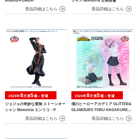
andista-POWER-
シャン Mometria 空条徐倫
8
5
8
5
2026年
月第
週～登場
2026年
月第
週～登場
ジョジョの奇妙な冒険 ストーンオー
僕のヒーローアカデミア GLITTER&
シャン Mometria エンリコ・P
GLAMOURS-TORU HAGAKURE＆
MINA ASHIDO-