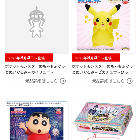
8
4
8
4
2026年
月
日～登場
2026年
月
日～登場
ポケットモンスターめちゃもふぐっ
ポケットモンスター めちゃもふぐっ
とぬいぐるみ～カイリュー～
とぬいぐるみ～ピカチュウ～びっく
りver.