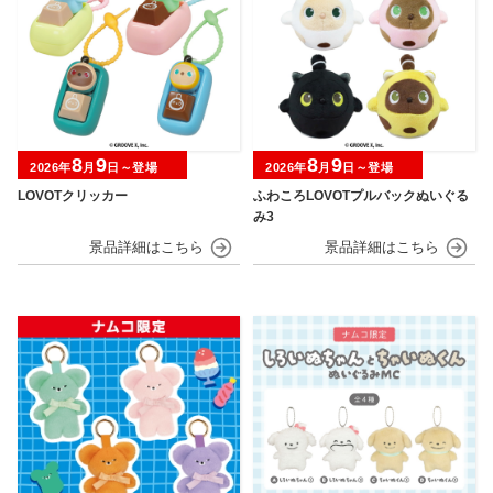
8
9
8
9
2026年
月
日～登場
2026年
月
日～登場
LOVOTクリッカー
ふわころLOVOTプルバックぬいぐる
み3