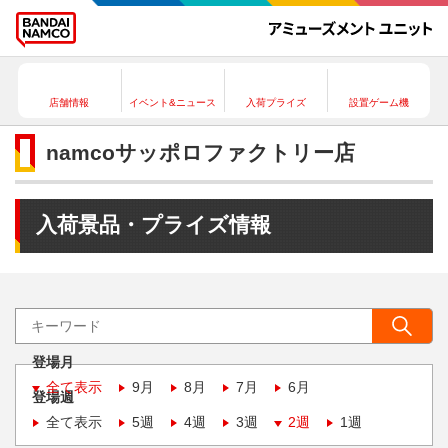
店舗情報
イベント&ニュース
入荷プライズ
設置ゲーム機
namcoサッポロファクトリー店
入荷景品・プライズ情報
登場月
全て表示
9月
8月
7月
6月
登場週
全て表示
5週
4週
3週
2週
1週