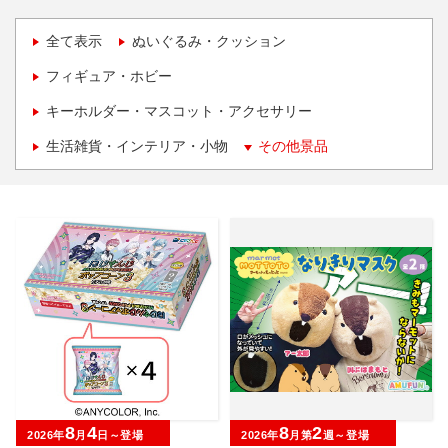
全て表示
ぬいぐるみ・クッション
フィギュア・ホビー
キーホルダー・マスコット・アクセサリー
生活雑貨・インテリア・小物
その他景品
8
4
8
2
2026年
月
日～登場
2026年
月第
週～登場