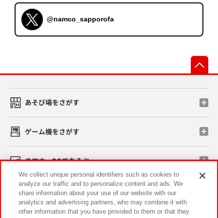
@namco_sapporofa
先
あそび場をさがす
ゲーム機をさがす
スマホ・PCであそぶ
We collect unique personal identifiers such as cookies to
analyze our traffic and to personalize content and ads. We
イベント・キャンペーン
share information about your use of our website with our
analytics and advertising partners, who may combine it with
other information that you have provided to them or that they