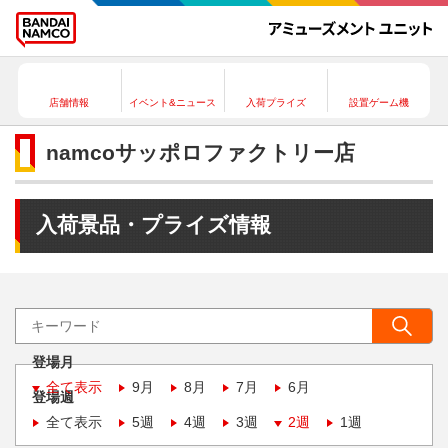
店舗情報
イベント&ニュース
入荷プライズ
設置ゲーム機
namcoサッポロファクトリー店
入荷景品・プライズ情報
登場月
全て表示
9月
8月
7月
6月
登場週
全て表示
5週
4週
3週
2週
1週