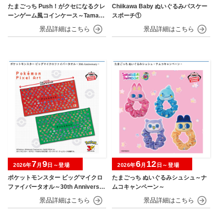
たまごっち Push！がクセになるクレ
Chiikawa Baby ぬいぐるみパスケー
ーンゲーム風コインケース～Tamago
スポーチ①
tchi Paradise～
7
9
6
12
2026年
月
日～登場
2026年
月
日～登場
ポケットモンスター ビッグマイクロ
たまごっち ぬいぐるみシュシュ～ナ
ファイバータオル～30th Anniversar
ムコキャンペーン～
y～