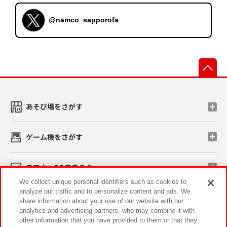
@namco_sapporofa
先
あそび場をさがす
ゲーム機をさがす
スマホ・PCであそぶ
We collect unique personal identifiers such as cookies to
analyze our traffic and to personalize content and ads. We
イベント・キャンペーン
share information about your use of our website with our
analytics and advertising partners, who may combine it with
other information that you have provided to them or that they