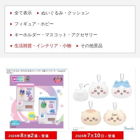
全て表示
ぬいぐるみ・クッション
フィギュア・ホビー
キーホルダー・マスコット・アクセサリー
生活雑貨・インテリア・小物
その他景品
8
2
7
10
2026年
月第
週～登場
2026年
月
日～登場