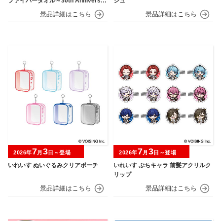
ファイバータオル～30th Anniversar
シュ
y～
7
3
7
3
2026年
月
日～登場
2026年
月
日～登場
いれいす ぬいぐるみクリアポーチ
いれいす ぷちキャラ 前髪アクリルク
リップ