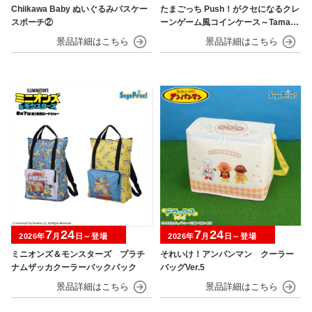
Chiikawa Baby ぬいぐるみパスケー
たまごっち Push！がクセになるクレ
スポーチ②
ーンゲーム風コインケース～Tamago
tchi Paradise～
7
24
7
24
2026年
月
日～登場
2026年
月
日～登場
ミニオンズ＆モンスターズ プラチ
それいけ！アンパンマン クーラー
ナムザッカクーラーバックパック
バッグVer.5