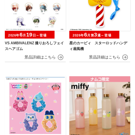
6
19
6
3
2026年
月
日～登場
2026年
月第
週～登場
VS AMBIVALENZ 撮りおろしフェイ
星のカービィ スターロッドハンデ
スヘアゴム
ィ扇風機