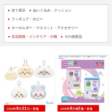
全て表示
ぬいぐるみ・クッション
フィギュア・ホビー
キーホルダー・マスコット・アクセサリー
生活雑貨・インテリア・小物
その他景品
8
21
8
2
2026年
月
日～登場
2026年
月第
週～登場