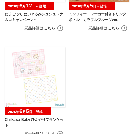
6
12
6
5
2026年
月
日～登場
2026年
月
日～登場
たまごっち ぬいぐるみシュシュ～ナ
ミッフィー マーカー付きドリンク
ムコキャンペーン～
ボトル カラフルフルーツver.
6
5
2026年
月
日～登場
Chiikawa Baby ひんやりブランケッ
ト