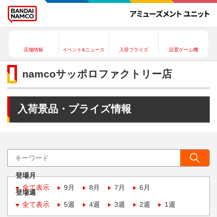
店舗情報
イベント&ニュース
入荷プライズ
設置ゲーム機
namcoサッポロファクトリー店
入荷景品・プライズ情報
登場月
全て表示
9月
8月
7月
6月
登場週
全て表示
5週
4週
3週
2週
1週