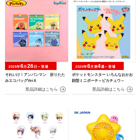
6
26
6
4
2026年
月
日～登場
2026年
月第
週～登場
それいけ！アンパンマン 折りたた
ポケットモンスター いろんなおかお
みエコバッグVer.6
顔型ミニポーチ～ピカチュウ～