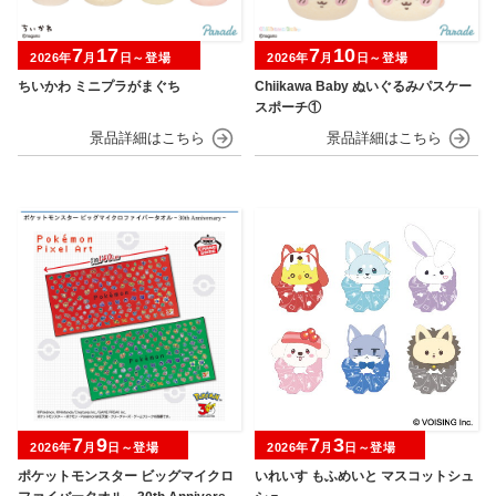
7
17
7
10
2026年
月
日～登場
2026年
月
日～登場
ちいかわ ミニプラがまぐち
Chiikawa Baby ぬいぐるみパスケー
スポーチ①
7
9
7
3
2026年
月
日～登場
2026年
月
日～登場
ポケットモンスター ビッグマイクロ
いれいす もふめいと マスコットシュ