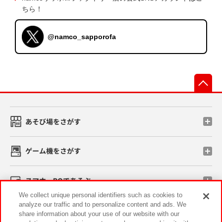
ちら！
@namco_sapporofa
先
あそび場をさがす
ゲーム機をさがす
スマホ・PCであそぶ
We collect unique personal identifiers such as cookies to
analyze our traffic and to personalize content and ads. We
イベント・キャンペーン
share information about your use of our website with our