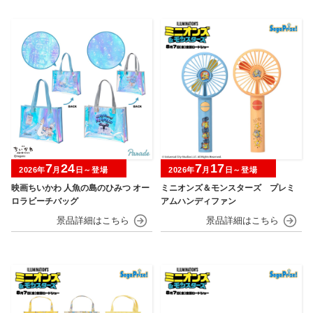
7
24
7
17
2026年
月
日～登場
2026年
月
日～登場
映画ちいかわ 人魚の島のひみつ オー
ミニオンズ＆モンスターズ プレミ
ロラビーチバッグ
アムハンディファン