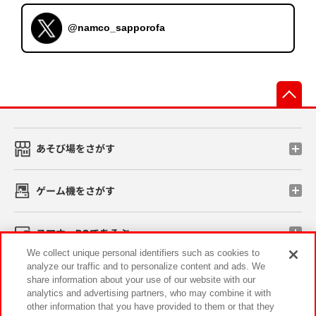
@namco_sapporofa
先
あそび場をさがす
ゲーム機をさがす
スマホ・PCであそぶ
We collect unique personal identifiers such as cookies to
analyze our traffic and to personalize content and ads. We
イベント・キャンペーン
share information about your use of our website with our
analytics and advertising partners, who may combine it with
other information that you have provided to them or that they