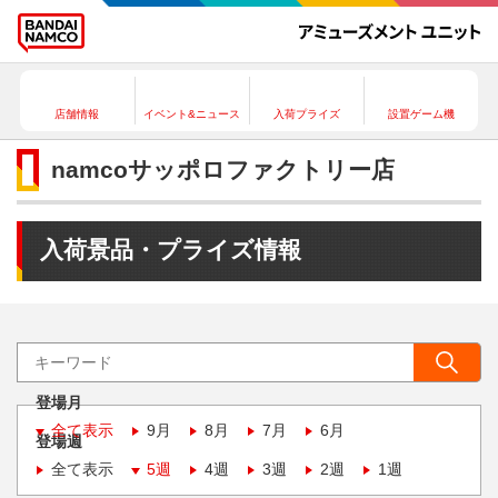
店舗情報
イベント&ニュース
入荷プライズ
設置ゲーム機
namcoサッポロファクトリー店
入荷景品・プライズ情報
登場月
全て表示
9月
8月
7月
6月
登場週
全て表示
5週
4週
3週
2週
1週