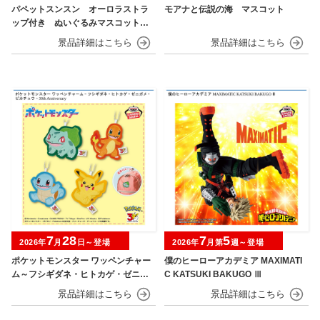
パペットスンスン オーロラストラ
モアナと伝説の海 マスコット
ップ付き ぬいぐるみマスコット
フルーツver.
7
28
7
5
2026年
月
日～登場
2026年
月第
週～登場
ポケットモンスター ワッペンチャー
僕のヒーローアカデミア MAXIMATI
ム～フシギダネ・ヒトカゲ・ゼニガ
C KATSUKI BAKUGO Ⅲ
メ・ピカチュウ～30th Anniversary