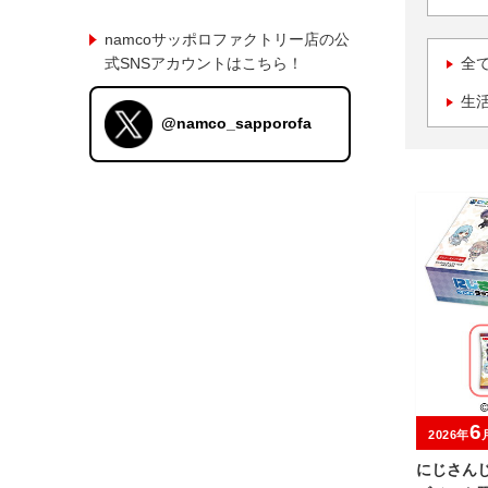
namcoサッポロファクトリー店の公
式SNSアカウントはこちら！
全
生
@namco_sapporofa
6
2026年
にじさんじ