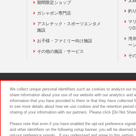
太
期間限定ショップ
釣
ガシャポン専門店
マ
アスレチック・スポーツエンタメ
リD
施設
湾
お子様・ファミリー向け施設
ーン
その他の施設・サービス
そ
関連会社
サステナビリティ
We collect unique personal identifiers such as cookies to analyze our t
share information about your use of our website with our analytics and 
information that you have provided to them or that they have collected f
食品のご提
to see more details about how we use cookies and the retention period o
sharing of your information with our partners. Please click [Do Not Shar
Please note that even if you have enabled the opt-out preference signals
and other identifiers on the following setup banner, you will be deemed 
opt-out preference signals . If you understand and agree to this setting