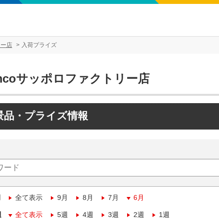
リー店
入荷プライズ
mcoサッポロファクトリー店
景品・プライズ情報
月
全て表示
9月
8月
7月
6月
週
全て表示
5週
4週
3週
2週
1週