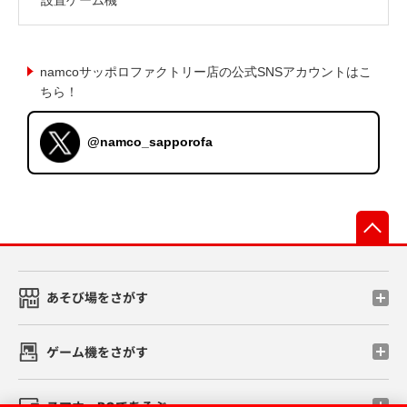
namcoサッポロファクトリー店の公式SNSアカウントはこ
ちら！
@namco_sapporofa
先
あそび場をさがす
ゲーム機をさがす
スマホ・PCであそぶ