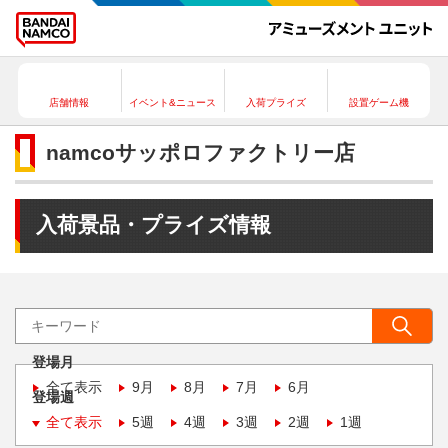
店舗情報
イベント&ニュース
入荷プライズ
設置ゲーム機
namcoサッポロファクトリー店
入荷景品・プライズ情報
登場月
全て表示
9月
8月
7月
6月
登場週
全て表示
5週
4週
3週
2週
1週