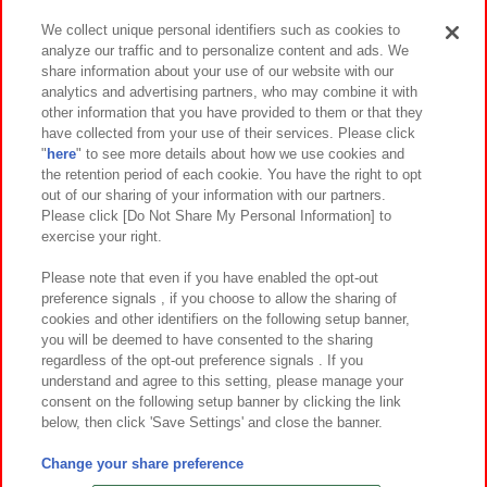
We collect unique personal identifiers such as cookies to
analyze our traffic and to personalize content and ads. We
イベント・キャンペーン
share information about your use of our website with our
analytics and advertising partners, who may combine it with
other information that you have provided to them or that they
have collected from your use of their services. Please click
"
here
" to see more details about how we use cookies and
関連会社
サステナビリティ
サイトポリシー
the retention period of each cookie. You have the right to opt
out of our sharing of your information with our partners.
プライバシーポリシー
ウェブアクセシビリティ方針と検証結果
Please click [Do Not Share My Personal Information] to
exercise your right.
お取引先さまとともに
食品のご提供について
カスタマーハラスメント対応方針
よくあるご質問・お問い合わせ
Please note that even if you have enabled the opt-out
preference signals , if you choose to allow the sharing of
cookies and other identifiers on the following setup banner,
you will be deemed to have consented to the sharing
regardless of the opt-out preference signals . If you
understand and agree to this setting, please manage your
consent on the following setup banner by clicking the link
below, then click 'Save Settings' and close the banner.
©Bandai Namco Amusement Inc.
©Bandai Namco Amusement Lab Inc.
Change your share preference
©Bandai Namco Experience Inc.