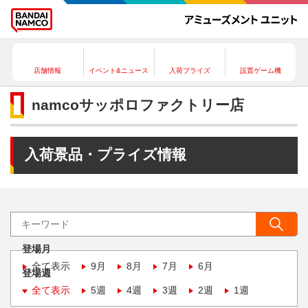
店舗情報
イベント&ニュース
入荷プライズ
設置ゲーム機
namcoサッポロファクトリー店
入荷景品・プライズ情報
登場月
全て表示
9月
8月
7月
6月
登場週
全て表示
5週
4週
3週
2週
1週