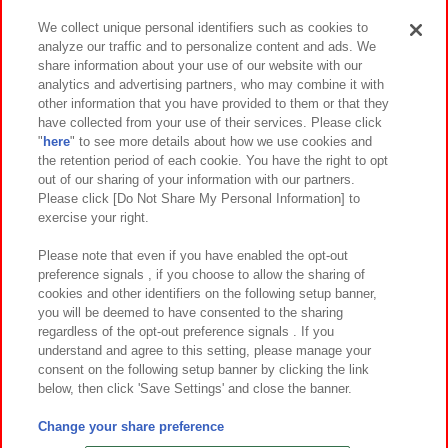
We collect unique personal identifiers such as cookies to
analyze our traffic and to personalize content and ads. We
イベント・キャンペーン
share information about your use of our website with our
analytics and advertising partners, who may combine it with
other information that you have provided to them or that they
have collected from your use of their services. Please click
"
here
" to see more details about how we use cookies and
関連会社
サステナビリティ
サイトポリシー
the retention period of each cookie. You have the right to opt
out of our sharing of your information with our partners.
プライバシーポリシー
ウェブアクセシビリティ方針と検証結果
Please click [Do Not Share My Personal Information] to
exercise your right.
お取引先さまとともに
食品のご提供について
カスタマーハラスメント対応方針
よくあるご質問・お問い合わせ
Please note that even if you have enabled the opt-out
preference signals , if you choose to allow the sharing of
cookies and other identifiers on the following setup banner,
you will be deemed to have consented to the sharing
regardless of the opt-out preference signals . If you
understand and agree to this setting, please manage your
consent on the following setup banner by clicking the link
below, then click 'Save Settings' and close the banner.
©Bandai Namco Amusement Inc.
©Bandai Namco Amusement Lab Inc.
Change your share preference
©Bandai Namco Experience Inc.