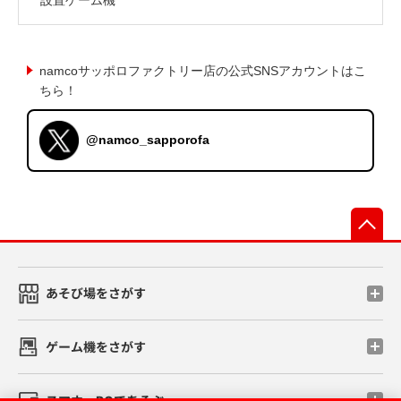
namcoサッポロファクトリー店の公式SNSアカウントはこ
ちら！
@namco_sapporofa
先
あそび場をさがす
ゲーム機をさがす
スマホ・PCであそぶ