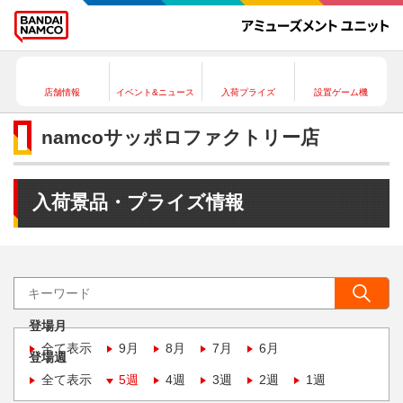
店舗情報
イベント&ニュース
入荷プライズ
設置ゲーム機
namcoサッポロファクトリー店
入荷景品・プライズ情報
登場月
全て表示
9月
8月
7月
6月
登場週
全て表示
5週
4週
3週
2週
1週