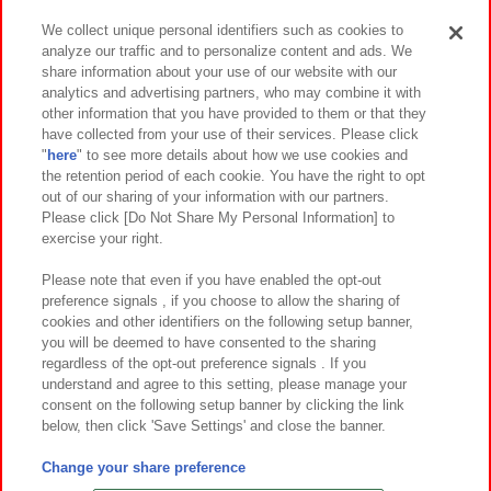
We collect unique personal identifiers such as cookies to
analyze our traffic and to personalize content and ads. We
イベント・キャンペーン
share information about your use of our website with our
analytics and advertising partners, who may combine it with
other information that you have provided to them or that they
have collected from your use of their services. Please click
"
here
" to see more details about how we use cookies and
関連会社
サステナビリティ
サイトポリシー
the retention period of each cookie. You have the right to opt
out of our sharing of your information with our partners.
プライバシーポリシー
ウェブアクセシビリティ方針と検証結果
Please click [Do Not Share My Personal Information] to
exercise your right.
お取引先さまとともに
食品のご提供について
カスタマーハラスメント対応方針
よくあるご質問・お問い合わせ
Please note that even if you have enabled the opt-out
preference signals , if you choose to allow the sharing of
cookies and other identifiers on the following setup banner,
you will be deemed to have consented to the sharing
regardless of the opt-out preference signals . If you
understand and agree to this setting, please manage your
consent on the following setup banner by clicking the link
below, then click 'Save Settings' and close the banner.
©Bandai Namco Amusement Inc.
©Bandai Namco Amusement Lab Inc.
Change your share preference
©Bandai Namco Experience Inc.