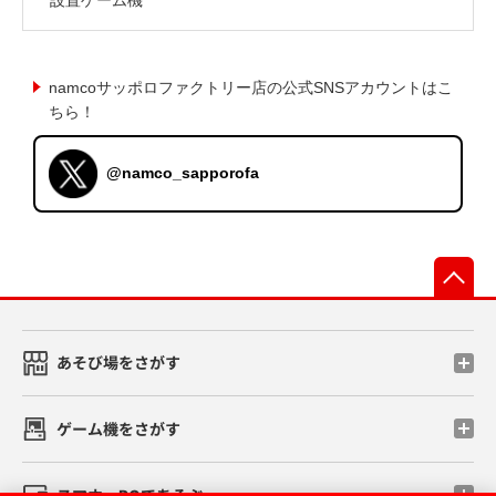
namcoサッポロファクトリー店の公式SNSアカウントはこ
ちら！
@namco_sapporofa
先
あそび場をさがす
ゲーム機をさがす
スマホ・PCであそぶ