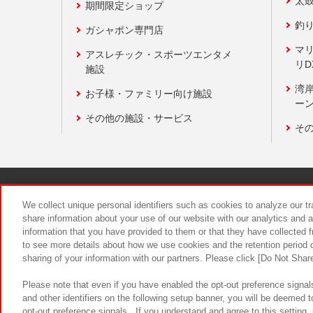
太
期間限定ショップ
釣
ガシャポン専門店
マ
アスレチック・スポーツエンタメ
リD
施設
湾
お子様・ファミリー向け施設
ーン
その他の施設・サービス
そ
関連会社
サステナビリティ
We collect unique personal identifiers such as cookies to analyze our t
share information about your use of our website with our analytics and 
information that you have provided to them or that they have collected f
食品のご提
to see more details about how we use cookies and the retention period o
sharing of your information with our partners. Please click [Do Not Shar
Please note that even if you have enabled the opt-out preference signals
and other identifiers on the following setup banner, you will be deemed 
opt-out preference signals . If you understand and agree to this setting