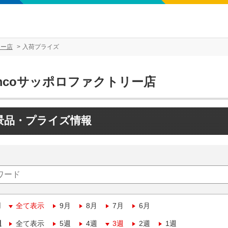
リー店
入荷プライズ
mcoサッポロファクトリー店
景品・プライズ情報
月
全て表示
9月
8月
7月
6月
週
全て表示
5週
4週
3週
2週
1週