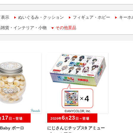
て表示
ぬいぐるみ・クッション
フィギュア・ホビー
キーホ
活雑貨・インテリア・小物
その他景品
17
6
23
月
日～登場
2026年
月
日～登場
a Baby ボーロ
にじさんじチップス9 アミュー