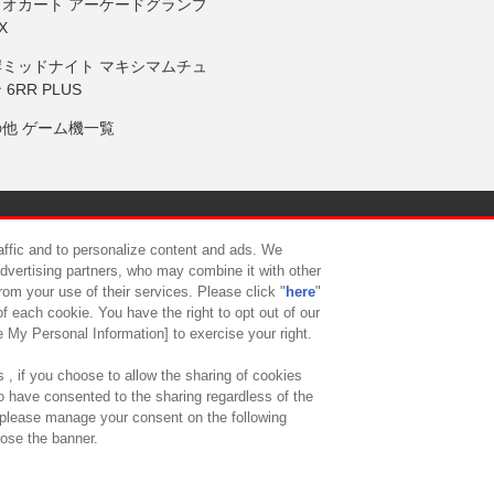
リオカート アーケードグランプ
X
岸ミッドナイト マキシマムチュ
 6RR PLUS
の他 ゲーム機一覧
サイトポリシー
プライバシーポリシー
ウェブアクセシビリティ方
raffic and to personalize content and ads. We
advertising partners, who may combine it with other
rom your use of their services. Please click "
here
"
供について
カスタマーハラスメント対応方針
よくあるご質問・
f each cookie. You have the right to opt out of our
e My Personal Information] to exercise your right.
 , if you choose to allow the sharing of cookies
to have consented to the sharing regardless of the
, please manage your consent on the following
lose the banner.
ndai Namco Amusement Lab Inc.
©Bandai Namco Experience Inc.
©HANAY