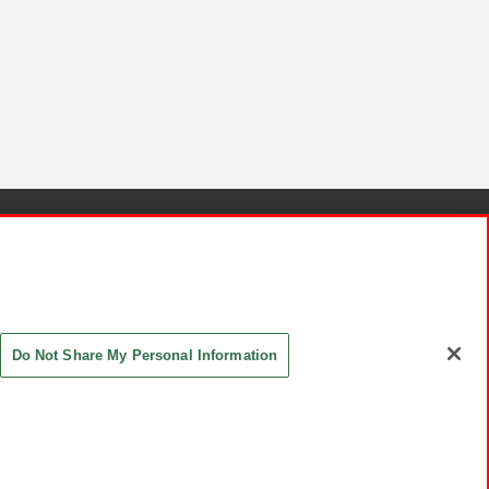
針と検証結果
お取引先さまとともに
お問い合わせ
Do Not Share My Personal Information
ASHIKI Co., Ltd. All Rights Reserved.