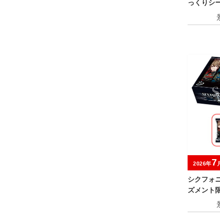
っくりシ
7
2026年
シクフォニ
ズメント限