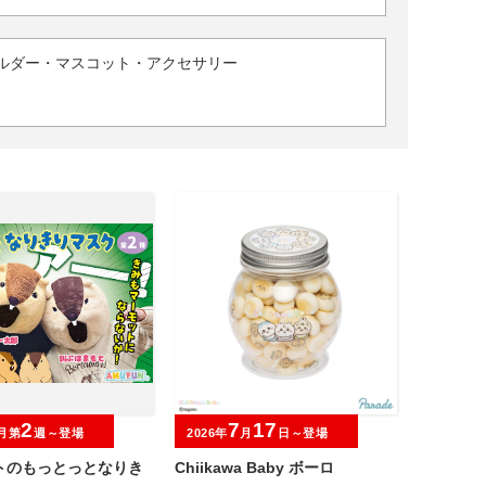
ルダー・マスコット・アクセサリー
2
7
17
月第
週～登場
2026年
月
日～登場
トのもっとっとなりき
Chiikawa Baby ボーロ