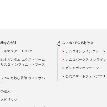
ム機をさがす
スマホ・PCであそぶ
ドルマスター TOURS
ナムコオンラインクレーン
動戦士ガンダム エクストリーム
ナムコパークス オンライ
ーサス２ インフィニットブース
ガシャポンオンライン
公式スマートフォンアプリ
ョジョの奇妙な冒険 ラストサバ
バー
鼓の達人
りスピリッツ