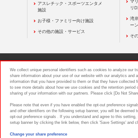
マ
アスレチック・スポーツエンタメ
リD
施設
湾
お子様・ファミリー向け施設
ーン
その他の施設・サービス
そ
関連会社
サステナビリティ
We collect unique personal identifiers such as cookies to analyze our t
share information about your use of our website with our analytics and 
information that you have provided to them or that they have collected f
食品のご提
to see more details about how we use cookies and the retention period o
sharing of your information with our partners. Please click [Do Not Shar
Please note that even if you have enabled the opt-out preference signals
and other identifiers on the following setup banner, you will be deemed 
opt-out preference signals . If you understand and agree to this setting
setup banner by clicking the link below, then click 'Save Settings' and c
©Bandai Namco Amusement Inc.
©Ba
Change your share preference