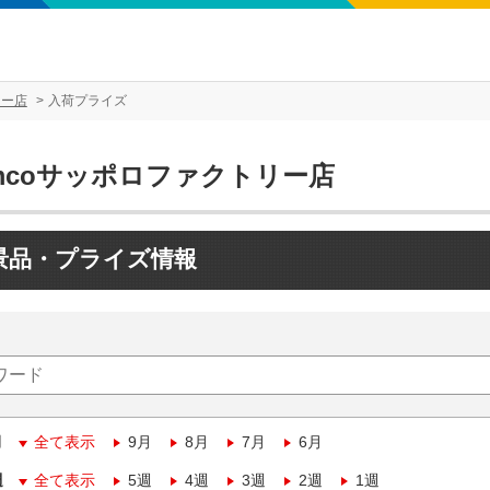
リー店
入荷プライズ
mcoサッポロファクトリー店
景品・プライズ情報
月
全て表示
9月
8月
7月
6月
週
全て表示
5週
4週
3週
2週
1週