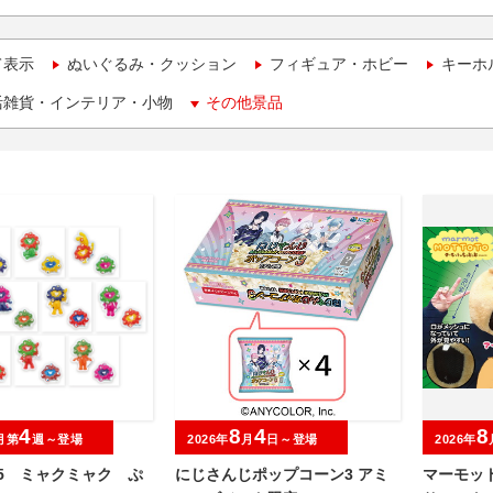
て表示
ぬいぐるみ・クッション
フィギュア・ホビー
キーホ
活雑貨・インテリア・小物
その他景品
4
8
4
8
月第
週～登場
2026年
月
日～登場
2026年
025 ミャクミャク ぷ
にじさんじポップコーン3 アミ
マーモッ