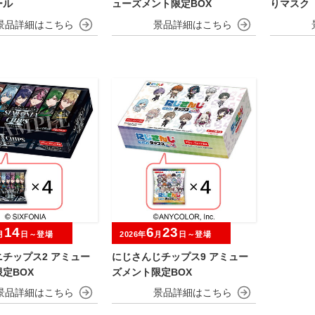
ール
ューズメント限定BOX
りマスク
14
6
23
月
日～登場
2026年
月
日～登場
チップス2 アミュー
にじさんじチップス9 アミュー
定BOX
ズメント限定BOX