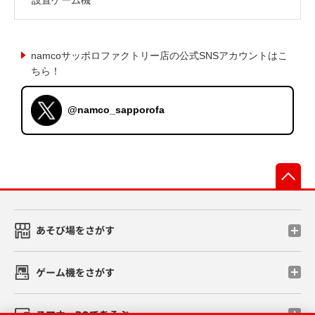
namcoサッポロファクトリー店の公式SNSアカウントはこ
ちら！
@namco_sapporofa
先
あそび場をさがす
ゲーム機をさがす
スマホ・PCであそぶ