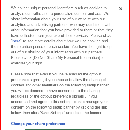
We collect unique personal identifiers such as cookies to
analyze our traffic and to personalize content and ads. We
イベント・キャンペーン
share information about your use of our website with our
analytics and advertising partners, who may combine it with
other information that you have provided to them or that they
have collected from your use of their services. Please click
"
here
" to see more details about how we use cookies and
関連会社
サステナビリティ
サイトポリシー
the retention period of each cookie. You have the right to opt
out of our sharing of your information with our partners.
プライバシーポリシー
ウェブアクセシビリティ方針と検証結果
Please click [Do Not Share My Personal Information] to
exercise your right.
お取引先さまとともに
食品のご提供について
カスタマーハラスメント対応方針
よくあるご質問・お問い合わせ
Please note that even if you have enabled the opt-out
preference signals , if you choose to allow the sharing of
cookies and other identifiers on the following setup banner,
you will be deemed to have consented to the sharing
regardless of the opt-out preference signals . If you
understand and agree to this setting, please manage your
consent on the following setup banner by clicking the link
below, then click 'Save Settings' and close the banner.
©Bandai Namco Amusement Inc.
©Bandai Namco Amusement Lab Inc.
Change your share preference
©Bandai Namco Experience Inc.