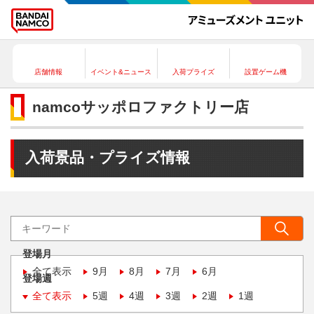
店舗情報
イベント&ニュース
入荷プライズ
設置ゲーム機
namcoサッポロファクトリー店
入荷景品・プライズ情報
登場月
全て表示
9月
8月
7月
6月
登場週
全て表示
5週
4週
3週
2週
1週