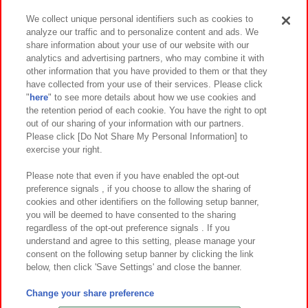
We collect unique personal identifiers such as cookies to
analyze our traffic and to personalize content and ads. We
イベント・キャンペーン
share information about your use of our website with our
analytics and advertising partners, who may combine it with
other information that you have provided to them or that they
have collected from your use of their services. Please click
"
here
" to see more details about how we use cookies and
関連会社
サステナビリティ
サイトポリシー
the retention period of each cookie. You have the right to opt
out of our sharing of your information with our partners.
プライバシーポリシー
ウェブアクセシビリティ方針と検証結果
Please click [Do Not Share My Personal Information] to
exercise your right.
お取引先さまとともに
食品のご提供について
カスタマーハラスメント対応方針
よくあるご質問・お問い合わせ
Please note that even if you have enabled the opt-out
preference signals , if you choose to allow the sharing of
cookies and other identifiers on the following setup banner,
you will be deemed to have consented to the sharing
regardless of the opt-out preference signals . If you
understand and agree to this setting, please manage your
consent on the following setup banner by clicking the link
below, then click 'Save Settings' and close the banner.
©Bandai Namco Amusement Inc.
©Bandai Namco Amusement Lab Inc.
Change your share preference
©Bandai Namco Experience Inc.