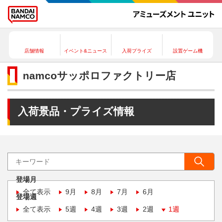
店舗情報
イベント&ニュース
入荷プライズ
設置ゲーム機
namcoサッポロファクトリー店
入荷景品・プライズ情報
登場月
全て表示
9月
8月
7月
6月
登場週
全て表示
5週
4週
3週
2週
1週