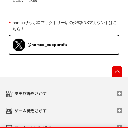
namcoサッポロファクトリー店の公式SNSアカウントはこ
ちら！
@namco_sapporofa
先
あそび場をさがす
ゲーム機をさがす
スマホ・PCであそぶ