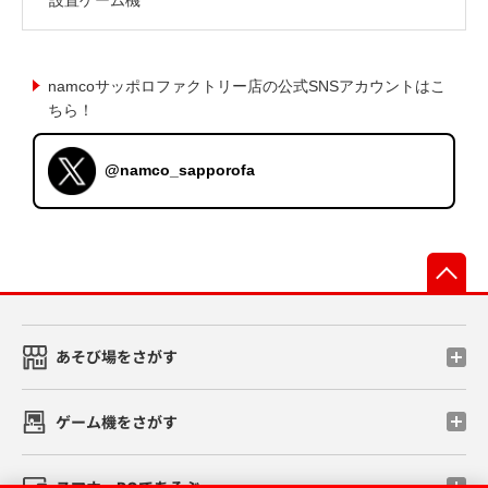
namcoサッポロファクトリー店の公式SNSアカウントはこ
ちら！
@namco_sapporofa
先
あそび場をさがす
ゲーム機をさがす
スマホ・PCであそぶ