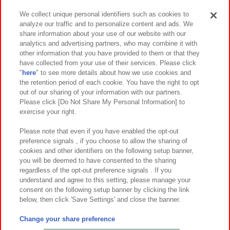
We collect unique personal identifiers such as cookies to
analyze our traffic and to personalize content and ads. We
イベント・キャンペーン
share information about your use of our website with our
analytics and advertising partners, who may combine it with
other information that you have provided to them or that they
have collected from your use of their services. Please click
"
here
" to see more details about how we use cookies and
関連会社
サステナビリティ
サイトポリシー
the retention period of each cookie. You have the right to opt
out of our sharing of your information with our partners.
プライバシーポリシー
ウェブアクセシビリティ方針と検証結果
Please click [Do Not Share My Personal Information] to
exercise your right.
お取引先さまとともに
食品のご提供について
カスタマーハラスメント対応方針
よくあるご質問・お問い合わせ
Please note that even if you have enabled the opt-out
preference signals , if you choose to allow the sharing of
cookies and other identifiers on the following setup banner,
you will be deemed to have consented to the sharing
regardless of the opt-out preference signals . If you
understand and agree to this setting, please manage your
consent on the following setup banner by clicking the link
below, then click 'Save Settings' and close the banner.
©Bandai Namco Amusement Inc.
©Bandai Namco Amusement Lab Inc.
Change your share preference
©Bandai Namco Experience Inc.