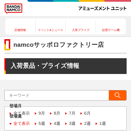
店舗情報
イベント&ニュース
入荷プライズ
設置ゲーム機
namcoサッポロファクトリー店
入荷景品・プライズ情報
登場月
全て表示
9月
8月
7月
6月
登場週
全て表示
5週
4週
3週
2週
1週