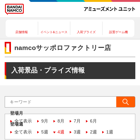
店舗情報
イベント&ニュース
入荷プライズ
設置ゲーム機
namcoサッポロファクトリー店
入荷景品・プライズ情報
登場月
全て表示
9月
8月
7月
6月
登場週
全て表示
5週
4週
3週
2週
1週