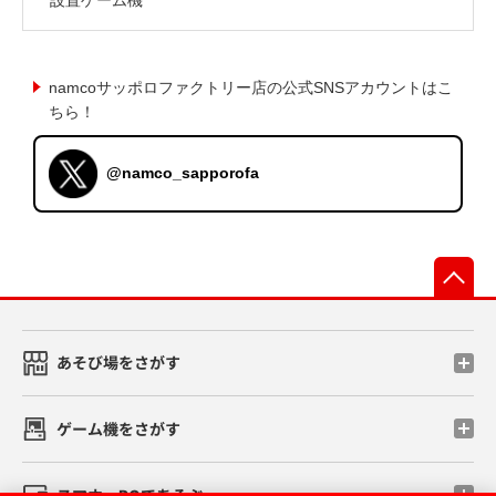
namcoサッポロファクトリー店の公式SNSアカウントはこ
ちら！
@namco_sapporofa
先
あそび場をさがす
ゲーム機をさがす
スマホ・PCであそぶ