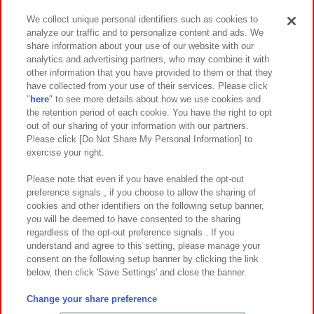
We collect unique personal identifiers such as cookies to
analyze our traffic and to personalize content and ads. We
イベント・キャンペーン
share information about your use of our website with our
analytics and advertising partners, who may combine it with
other information that you have provided to them or that they
have collected from your use of their services. Please click
"
here
" to see more details about how we use cookies and
関連会社
サステナビリティ
サイトポリシー
the retention period of each cookie. You have the right to opt
out of our sharing of your information with our partners.
プライバシーポリシー
ウェブアクセシビリティ方針と検証結果
Please click [Do Not Share My Personal Information] to
exercise your right.
お取引先さまとともに
食品のご提供について
カスタマーハラスメント対応方針
よくあるご質問・お問い合わせ
Please note that even if you have enabled the opt-out
preference signals , if you choose to allow the sharing of
cookies and other identifiers on the following setup banner,
you will be deemed to have consented to the sharing
regardless of the opt-out preference signals . If you
understand and agree to this setting, please manage your
consent on the following setup banner by clicking the link
below, then click 'Save Settings' and close the banner.
©Bandai Namco Amusement Inc.
©Bandai Namco Amusement Lab Inc.
Change your share preference
©Bandai Namco Experience Inc.