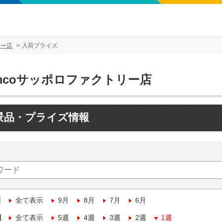
リー店
入荷プライズ
mcoサッポロファクトリー店
景品・プライズ情報
月
全て表示
9月
8月
7月
6月
週
全て表示
5週
4週
3週
2週
1週