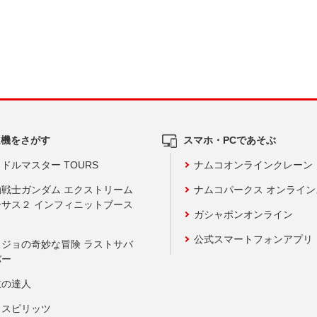
ム機をさがす
スマホ・PCであそぶ
ドルマスター TOURS
ナムコオンラインクレーン
動戦士ガンダム エクストリーム
ナムコパークス オンライ
ーサス２ インフィニットブース
ガシャポンオンライン
公式スマートフォンアプリ
ョジョの奇妙な冒険 ラストサバ
バー
鼓の達人
りスピリッツ