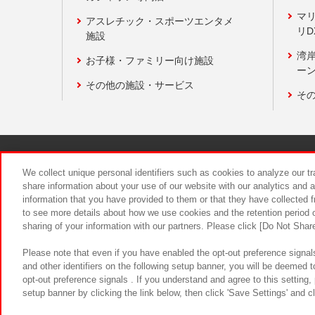
マ
アスレチック・スポーツエンタメ
リD
施設
湾
お子様・ファミリー向け施設
ーン
その他の施設・サービス
そ
関連会社
サステナビリティ
We collect unique personal identifiers such as cookies to analyze our t
share information about your use of our website with our analytics and 
information that you have provided to them or that they have collected f
食品のご提
to see more details about how we use cookies and the retention period o
sharing of your information with our partners. Please click [Do Not Shar
Please note that even if you have enabled the opt-out preference signals
and other identifiers on the following setup banner, you will be deemed 
opt-out preference signals . If you understand and agree to this setting
setup banner by clicking the link below, then click 'Save Settings' and c
©Bandai Namco Amusement Inc.
©Ba