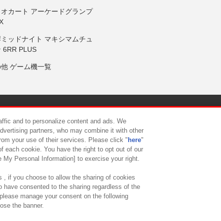
リオカート アーケードグランプ
X
岸ミッドナイト マキシマムチュ
 6RR PLUS
の他 ゲーム機一覧
サイトポリシー
プライバシーポリシー
ウェブアクセシビリティ方
raffic and to personalize content and ads. We
advertising partners, who may combine it with other
rom your use of their services. Please click "
here
"
供について
カスタマーハラスメント対応方針
よくあるご質問・
f each cookie. You have the right to opt out of our
e My Personal Information] to exercise your right.
 , if you choose to allow the sharing of cookies
to have consented to the sharing regardless of the
, please manage your consent on the following
lose the banner.
ndai Namco Amusement Lab Inc.
©Bandai Namco Experience Inc.
©HANAY