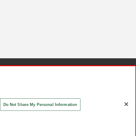
針と検証結果
お取引先さまとともに
お問い合わせ
Do Not Share My Personal Information
ASHIKI Co., Ltd. All Rights Reserved.