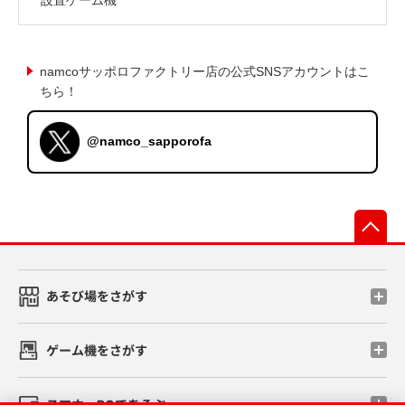
namcoサッポロファクトリー店の公式SNSアカウントはこ
ちら！
@namco_sapporofa
先
あそび場をさがす
ゲーム機をさがす
スマホ・PCであそぶ