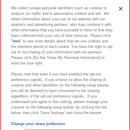
We collect unique personal identifiers such as cookies to
analyze our traffic and to personalize content and ads. We
イベント・キャンペーン
share information about your use of our website with our
analytics and advertising partners, who may combine it with
other information that you have provided to them or that they
have collected from your use of their services. Please click
"
here
" to see more details about how we use cookies and
関連会社
サステナビリティ
サイトポリシー
the retention period of each cookie. You have the right to opt
out of our sharing of your information with our partners.
プライバシーポリシー
ウェブアクセシビリティ方針と検証結果
Please click [Do Not Share My Personal Information] to
exercise your right.
お取引先さまとともに
食品のご提供について
カスタマーハラスメント対応方針
よくあるご質問・お問い合わせ
Please note that even if you have enabled the opt-out
preference signals , if you choose to allow the sharing of
cookies and other identifiers on the following setup banner,
you will be deemed to have consented to the sharing
regardless of the opt-out preference signals . If you
understand and agree to this setting, please manage your
consent on the following setup banner by clicking the link
below, then click 'Save Settings' and close the banner.
©Bandai Namco Amusement Inc.
©Bandai Namco Amusement Lab Inc.
Change your share preference
©Bandai Namco Experience Inc.