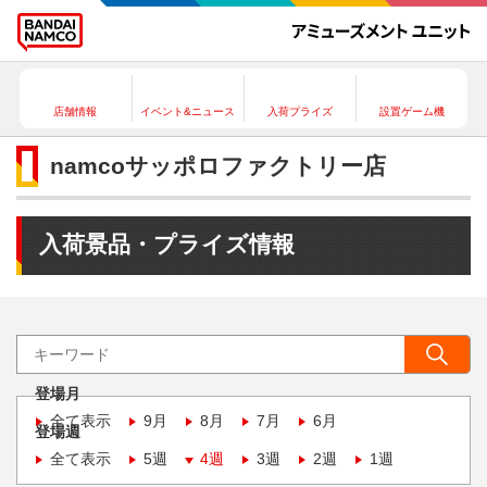
店舗情報
イベント&ニュース
入荷プライズ
設置ゲーム機
namcoサッポロファクトリー店
入荷景品・プライズ情報
登場月
全て表示
9月
8月
7月
6月
登場週
全て表示
5週
4週
3週
2週
1週