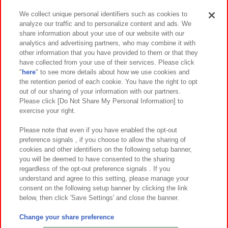
We collect unique personal identifiers such as cookies to
analyze our traffic and to personalize content and ads. We
イベント・キャンペーン
share information about your use of our website with our
analytics and advertising partners, who may combine it with
other information that you have provided to them or that they
have collected from your use of their services. Please click
"
here
" to see more details about how we use cookies and
関連会社
サステナビリティ
サイトポリシー
the retention period of each cookie. You have the right to opt
out of our sharing of your information with our partners.
プライバシーポリシー
ウェブアクセシビリティ方針と検証結果
Please click [Do Not Share My Personal Information] to
exercise your right.
お取引先さまとともに
食品のご提供について
カスタマーハラスメント対応方針
よくあるご質問・お問い合わせ
Please note that even if you have enabled the opt-out
preference signals , if you choose to allow the sharing of
cookies and other identifiers on the following setup banner,
you will be deemed to have consented to the sharing
regardless of the opt-out preference signals . If you
understand and agree to this setting, please manage your
consent on the following setup banner by clicking the link
below, then click 'Save Settings' and close the banner.
©Bandai Namco Amusement Inc.
©Bandai Namco Amusement Lab Inc.
Change your share preference
©Bandai Namco Experience Inc.