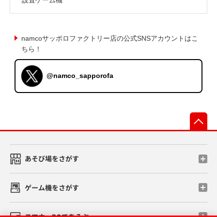
namcoサッポロファクトリー店の公式SNSアカウントはこ
ちら！
@namco_sapporofa
先
あそび場をさがす
ゲーム機をさがす
スマホ・PCであそぶ