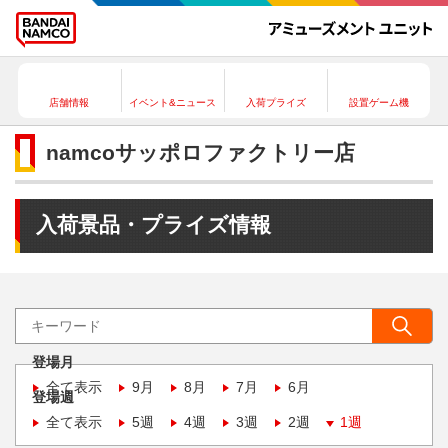
店舗情報
イベント&ニュース
入荷プライズ
設置ゲーム機
namcoサッポロファクトリー店
入荷景品・プライズ情報
登場月
全て表示
9月
8月
7月
6月
登場週
全て表示
5週
4週
3週
2週
1週