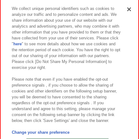
We collect unique personal identifiers such as cookies to
analyze our traffic and to personalize content and ads. We
イベント・キャンペーン
share information about your use of our website with our
analytics and advertising partners, who may combine it with
other information that you have provided to them or that they
have collected from your use of their services. Please click
"
here
" to see more details about how we use cookies and
関連会社
サステナビリティ
サイトポリシー
the retention period of each cookie. You have the right to opt
out of our sharing of your information with our partners.
プライバシーポリシー
ウェブアクセシビリティ方針と検証結果
Please click [Do Not Share My Personal Information] to
exercise your right.
お取引先さまとともに
食品のご提供について
カスタマーハラスメント対応方針
よくあるご質問・お問い合わせ
Please note that even if you have enabled the opt-out
preference signals , if you choose to allow the sharing of
cookies and other identifiers on the following setup banner,
you will be deemed to have consented to the sharing
regardless of the opt-out preference signals . If you
understand and agree to this setting, please manage your
consent on the following setup banner by clicking the link
below, then click 'Save Settings' and close the banner.
©Bandai Namco Amusement Inc.
©Bandai Namco Amusement Lab Inc.
Change your share preference
©Bandai Namco Experience Inc.