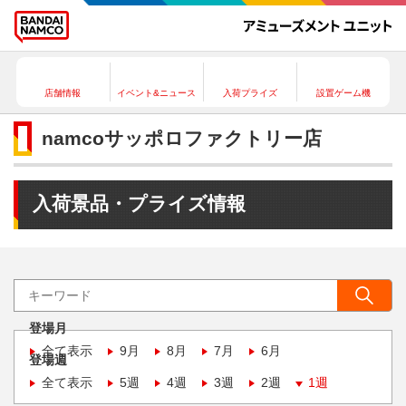
店舗情報
イベント&ニュース
入荷プライズ
設置ゲーム機
namcoサッポロファクトリー店
入荷景品・プライズ情報
登場月
全て表示
9月
8月
7月
6月
登場週
全て表示
5週
4週
3週
2週
1週