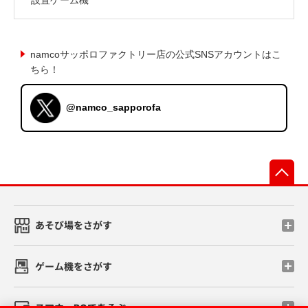
namcoサッポロファクトリー店の公式SNSアカウントはこ
ちら！
@namco_sapporofa
先
あそび場をさがす
ゲーム機をさがす
スマホ・PCであそぶ